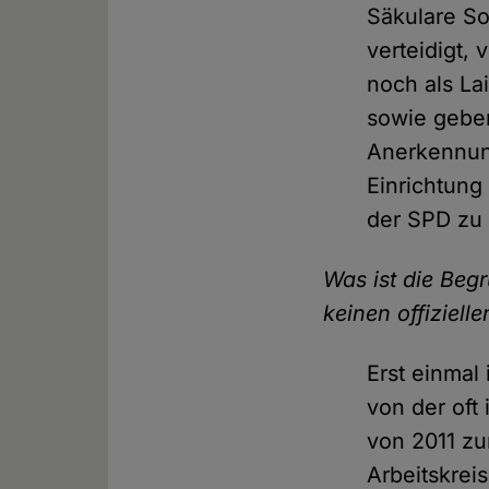
Säkulare So
verteidigt,
noch als La
sowie geben
Anerkennung
Einrichtung
der SPD zu
Was ist die Beg
keinen offiziell
Erst einmal
von der oft
von 2011 zu
Arbeitskrei