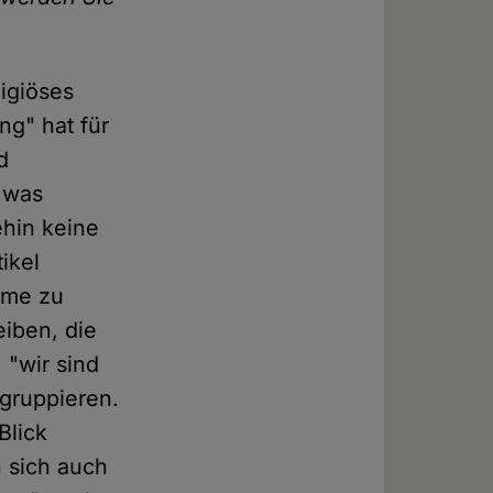
ligiöses
g" hat für
d
, was
ehin keine
ikel
amme zu
eiben, die
 "wir sind
 gruppieren.
Blick
n sich auch