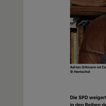
Adrian Gillmann ist C
© Hentschel
Die SPD weigert 
in den Reihen de