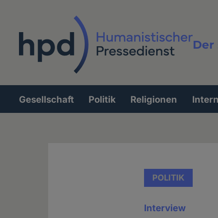
Direkt
zum
Inhalt
Der 
Vollt
Gesellschaft
Politik
Religionen
Inter
Hauptnavigation
POLITIK
Interview