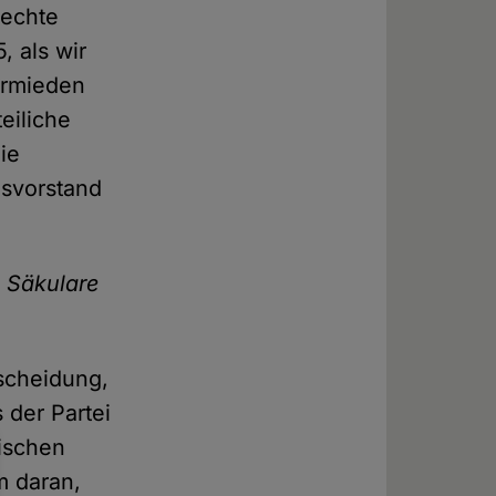
rechte
, als wir
vermieden
eiliche
ie
esvorstand
 Säkulare
tscheidung,
 der Partei
tischen
m daran,