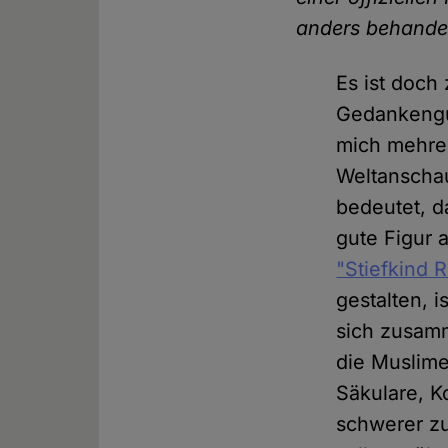
anders behande
Es ist doch 
Gedankengu
mich mehrer
Weltanschau
bedeutet, d
gute Figur 
"Stiefkind R
gestalten, i
sich zusamm
die Muslime
Säkulare, K
schwerer zu