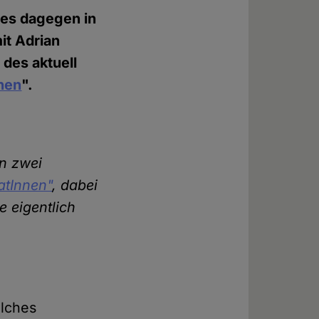
 es dagegen in
it Adrian
 des aktuell
nen
".
on zwei
atInnen"
, dabei
e eigentlich
olches