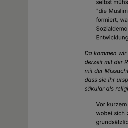
selbst mühs
"die Muslim
formiert, w
Sozialdemok
Entwicklung
Da kommen wir d
derzeit mit der
mit der Missacht
dass sie ihr urs
säkular als reli
Vor kurzem 
wobei sich 
grundsätzli