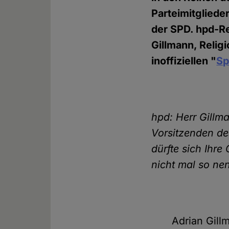
Parteimitgliede
der SPD. hpd-Re
Gillmann, Relig
inoffiziellen "
Sp
hpd: Herr Gill
Vorsitzenden d
dürfte sich Ihr
nicht mal so ne
Adrian Gill