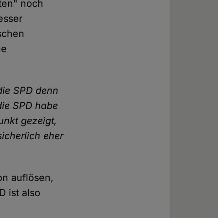
ten" noch
esser
ischen
he
 die SPD denn
 die SPD habe
unkt gezeigt,
icherlich eher
on auflösen,
 ist also