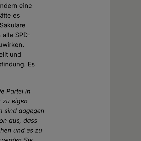
ondern eine
ätte es
 Säkulare
 alle SPD-
zuwirken.
ellt und
findung. Es
e Partei in
e zu eigen
en sind dagegen
von aus, dass
chen und es zu
, werden Sie