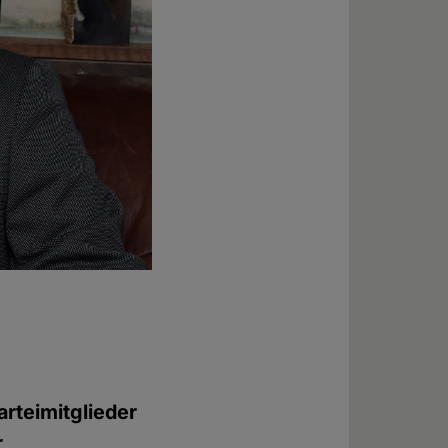
arteimitglieder
r