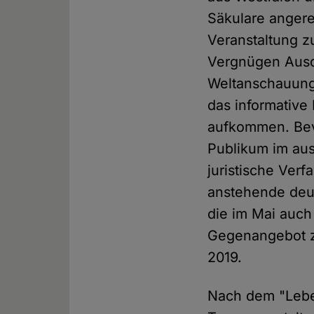
Säkulare angere
Veranstaltung z
Vergnügen Ausdr
Weltanschauung 
das informativ
aufkommen. Bevo
Publikum im aus
juristische Ver
anstehende deu
die im Mai auch
Gegenangebot z
2019.
Nach dem "Leben