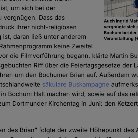
ist, um sich bei der
u vergnügen. Dass das
Auch Ingrid Ma
uck ihrer nicht-religiösen
vergnügte sich 
Bochum bei der 
ist, daran ließ unter anderem
Veranstaltung (
e Rahmenprogramm keine Zweifel
r die Filmvorführung begann, klärte Martin Bu
gebuchten Riff über die Feiertagsgesetze der 
fahren um den Bochumer Brian auf. Außerdem wu
tschlandweite
säkulare Buskampagne
aufmerks
 in Bochum Halt machen wird, sowie auf das reli
um Dortmunder Kirchentag in Juni: den Ketzer
 des Brian" folgte der zweite Höhepunkt des 