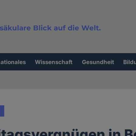
säkulare Blick auf die Welt.
extsuche
nationales
Wissenschaft
Gesundheit
Bild
itagsvergnügen in 