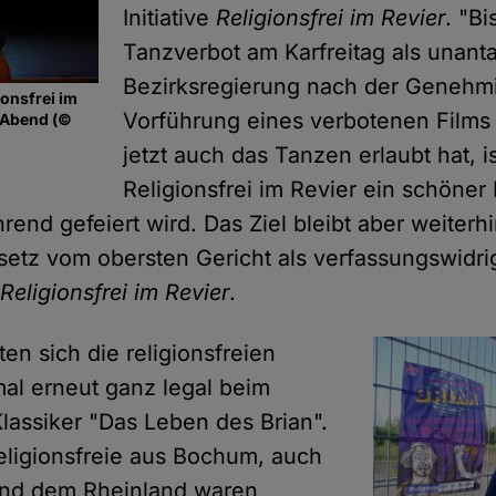
Initiative
Religionsfrei im Revier
. "Bi
Tanzverbot am Karfreitag als unanta
Bezirksregierung nach der Genehm
ionsfrei im
Vorführung eines verbotenen Films 
 Abend (©
jetzt auch das Tanzen erlaubt hat, is
Religionsfrei im Revier ein schöner 
rend gefeiert wird. Das Ziel bleibt aber weiterhi
setz vom obersten Gericht als verfassungswidrig
o
Religionsfrei im Revier
.
en sich die religionsfreien
al erneut ganz legal beim
assiker "Das Leben des Brian".
eligionsfreie aus Bochum, auch
und dem Rheinland waren