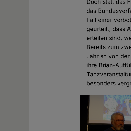
Doch statt das 
das Bundesverfa
Fall einer verb
geurteilt, das
erteilen sind, 
Bereits zum zwei
Jahr so von de
ihre Brian-Auff
Tanzveranstaltu
besonders verg