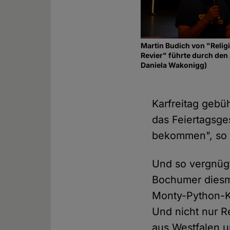
Martin Budich von "Relig
Revier" führte durch den
Daniela Wakonigg)
Karfreitag gebüh
das Feiertagsge
bekommen", s
Und so vergnügt
Bochumer diesm
Monty-Python-Kl
Und nicht nur R
aus Westfalen 