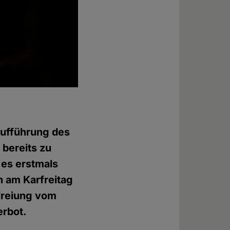
Aufführung des
 bereits zu
 es erstmals
n am Karfreitag
efreiung vom
erbot.