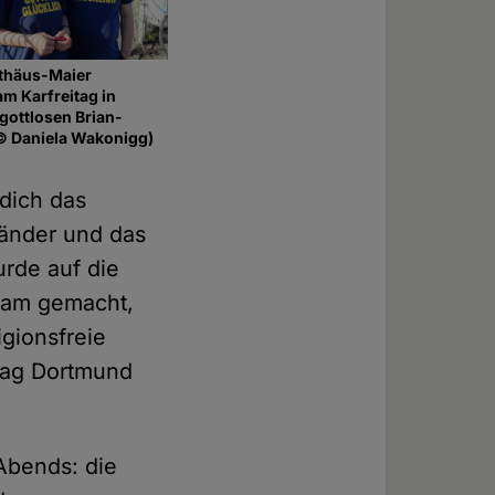
tthäus-Maier
am Karfreitag in
gottlosen Brian-
© Daniela Wakonigg)
dich das
Länder und das
rde auf die
am gemacht,
gionsfreie
tag Dortmund
Abends: die