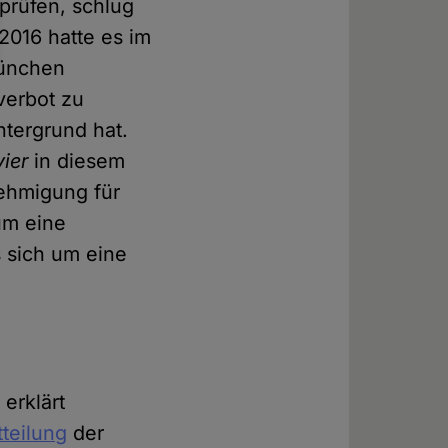
prüfen, schlug
2016 hatte es im
München
verbot zu
ntergrund hat.
vier
in diesem
ehmigung für
um eine
s sich um eine
erklärt
teilung
der