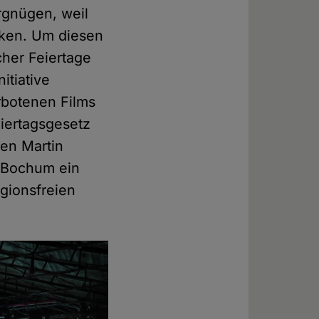
ergnügen, weil
nken. Um diesen
cher Feiertage
itiative
rbotenen Films
iertagsgesetz
en Martin
t Bochum ein
igionsfreien