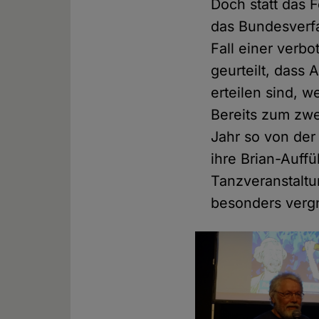
Doch statt das 
das Bundesverfa
Fall einer verb
geurteilt, das
erteilen sind, 
Bereits zum zwei
Jahr so von de
ihre Brian-Auff
Tanzveranstaltu
besonders verg