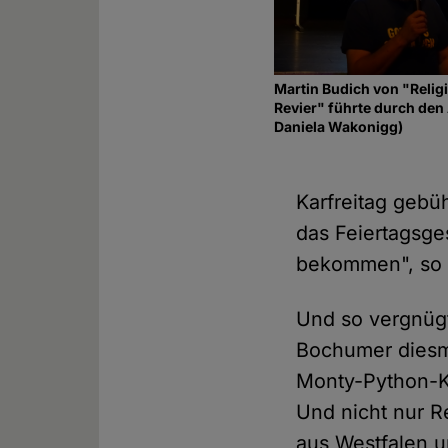
Martin Budich von "Relig
Revier" führte durch den
Daniela Wakonigg)
Karfreitag gebüh
das Feiertagsge
bekommen", s
Und so vergnügt
Bochumer diesm
Monty-Python-Kl
Und nicht nur R
aus Westfalen 