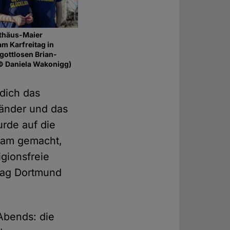
tthäus-Maier
am Karfreitag in
gottlosen Brian-
© Daniela Wakonigg)
dich das
Länder und das
rde auf die
am gemacht,
gionsfreie
tag Dortmund
Abends: die