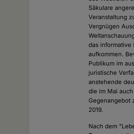
Säkulare angere
Veranstaltung z
Vergnügen Ausdr
Weltanschauung 
das informativ
aufkommen. Bevo
Publikum im aus
juristische Ver
anstehende deu
die im Mai auch
Gegenangebot z
2019.
Nach dem "Leben