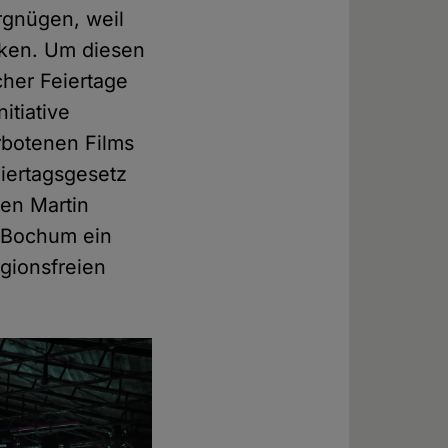
ergnügen, weil
nken. Um diesen
cher Feiertage
itiative
rbotenen Films
iertagsgesetz
en Martin
t Bochum ein
igionsfreien