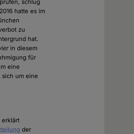
prüfen, schlug
2016 hatte es im
München
verbot zu
ntergrund hat.
vier
in diesem
ehmigung für
um eine
s sich um eine
erklärt
teilung
der