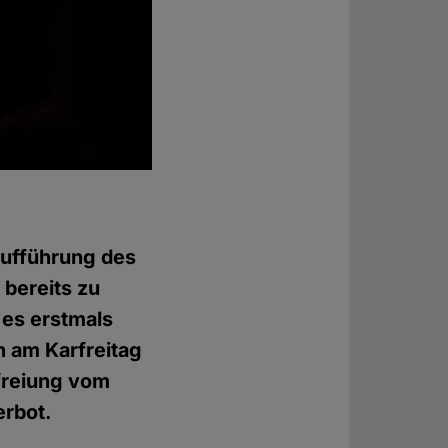
Aufführung des
 bereits zu
 es erstmals
n am Karfreitag
efreiung vom
erbot.