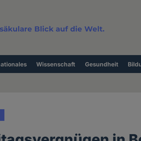
säkulare Blick auf die Welt.
extsuche
nationales
Wissenschaft
Gesundheit
Bild
itagsvergnügen in 