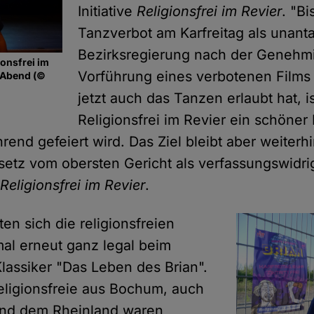
Initiative
Religionsfrei im Revier
. "Bi
Tanzverbot am Karfreitag als unanta
Bezirksregierung nach der Genehm
ionsfrei im
Vorführung eines verbotenen Films 
 Abend (©
jetzt auch das Tanzen erlaubt hat, is
Religionsfrei im Revier ein schöner 
rend gefeiert wird. Das Ziel bleibt aber weiterhi
setz vom obersten Gericht als verfassungswidrig
o
Religionsfrei im Revier
.
en sich die religionsfreien
al erneut ganz legal beim
assiker "Das Leben des Brian".
eligionsfreie aus Bochum, auch
und dem Rheinland waren