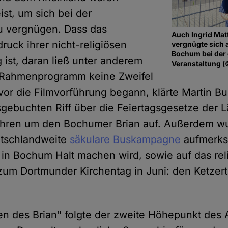
ist, um sich bei der
u vergnügen. Dass das
Auch Ingrid Ma
uck ihrer nicht-religiösen
vergnügte sich 
Bochum bei der 
ist, daran ließ unter anderem
Veranstaltung (
e Rahmenprogramm keine Zweifel
r die Filmvorführung begann, klärte Martin Bu
gebuchten Riff über die Feiertagsgesetze der 
fahren um den Bochumer Brian auf. Außerdem wu
tschlandweite
säkulare Buskampagne
aufmerks
 in Bochum Halt machen wird, sowie auf das reli
um Dortmunder Kirchentag in Juni: den Ketzer
 des Brian" folgte der zweite Höhepunkt des 