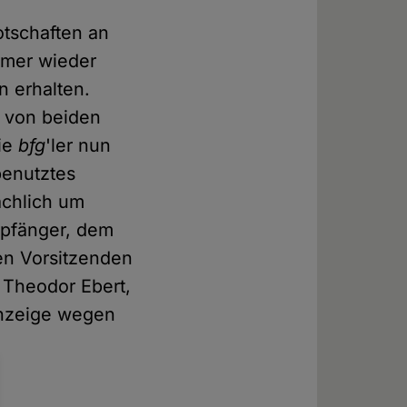
otschaften an
immer wieder
 erhalten.
 von beiden
die
bfg
'ler nun
benutztes
ächlich um
mpfänger, dem
en Vorsitzenden
, Theodor Ebert,
Anzeige wegen