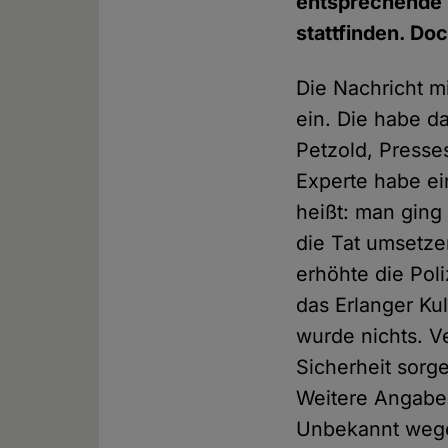
entsprechende 
stattfinden. Do
Die Nachricht m
ein. Die habe d
Petzold, Presse
Experte habe ei
heißt: man ging
die Tat umsetz
erhöhte die Pol
das Erlanger Ku
wurde nichts. Ve
Sicherheit sorg
Weitere Angaben
Unbekannt wege