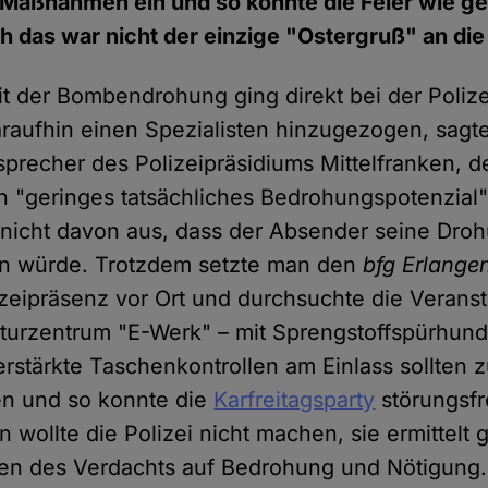
Maßnahmen ein und so konnte die Feier wie ge
ch das war nicht der einzige "Ostergruß" an die 
it der Bombendrohung ging direkt bei der Polize
araufhin einen Spezialisten hinzugezogen, sagt
sprecher des Polizeipräsidiums Mittelfranken, 
n "geringes tatsächliches Bedrohungspotenzial" 
 nicht davon aus, dass der Absender seine Droh
en würde. Trotzdem setzte man den
bfg Erlange
izeipräsenz vor Ort und durchsuchte die Verans
lturzentrum "E-Werk" – mit Sprengstoffspürhu
rstärkte Taschenkontrollen am Einlass sollten z
en und so konnte die
Karfreitagsparty
störungsfre
 wollte die Polizei nicht machen, sie ermittelt
n des Verdachts auf Bedrohung und Nötigung.