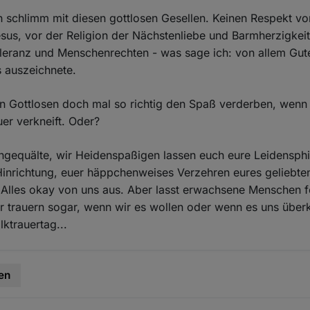
h schlimm mit diesen gottlosen Gesellen. Keinen Respekt vor
esus, vor der Religion der Nächstenliebe und Barmherzigkeit
oleranz und Menschenrechten - was sage ich: von allem Gut
 auszeichnete.
 Gottlosen doch mal so richtig den Spaß verderben, wenn 
uer verkneift. Oder?
engequälte, wir Heidenspaßigen lassen euch eure Leidensphi
Hinrichtung, euer häppchenweises Verzehren eures geliebte
s. Alles okay von uns aus. Aber lasst erwachsene Menschen f
ir trauern sogar, wenn wir es wollen oder wenn es uns übe
lktrauertag...
en