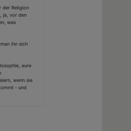
 der Religion
, ja, vor den
en, was
man ihn sich
losophie, eure
n
eiern, wenn sie
rkommt - und