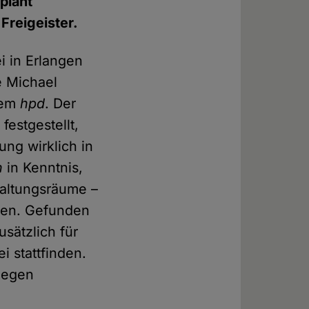
plant
Freigeister.
i in Erlangen
e Michael
dem
hpd
. Der
festgestellt,
ung wirklich in
n
in Kenntnis,
taltungsräume –
nden. Gefunden
usätzlich für
i stattfinden.
 gegen