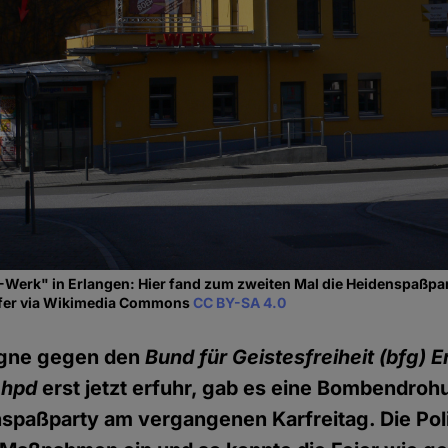
Werk" in Erlangen: Hier fand zum zweiten Mal die Heidenspaßpart
orfer via Wikimedia Commons
CC BY-SA 4.0
gne gegen den
Bund für Geistesfreiheit (bfg) 
r
hpd
erst jetzt erfuhr, gab es eine Bombendro
spaßparty am vergangenen Karfreitag. Die Poliz