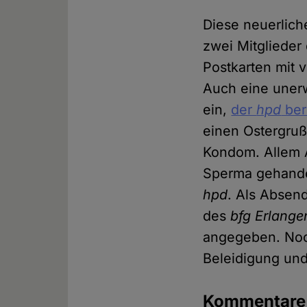
Diese neuerlich
zwei Mitglieder
Postkarten mit 
Auch eine uner
ein,
der
hpd
ber
einen Ostergruß
Kondom. Allem A
Sperma gehandel
hpd
. Als Absen
des
bfg Erlange
angegeben. Noc
Beleidigung un
Kommentar