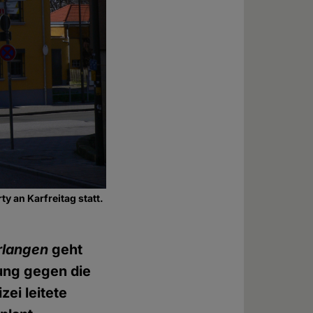
y an Karfreitag statt.
Erlangen
geht
hung gegen die
ei leitete