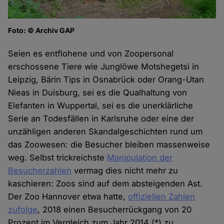
Foto: © Archiv GAP
Seien es entflohene und von Zoopersonal
erschossene Tiere wie Junglöwe Motshegetsi in
Leipzig, Bärin Tips in Osnabrück oder Orang-Utan
Nieas in Duisburg, sei es die Qualhaltung von
Elefanten in Wuppertal, sei es die unerklärliche
Serie an Todesfällen in Karlsruhe oder eine der
unzähligen anderen Skandalgeschichten rund um
das Zoowesen: die Besucher bleiben massenweise
weg. Selbst trickreichste
Manipulation der
Besucherzahlen
vermag dies nicht mehr zu
kaschieren: Zoos sind auf dem absteigenden Ast.
Der Zoo Hannover etwa hatte,
offiziellen Zahlen
zufolge
, 2018 einen Besucherrückgang von 20
Prozent im Vergleich zum Jahr 2014 (*) zu