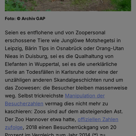
Foto: © Archiv GAP
Seien es entflohene und von Zoopersonal
erschossene Tiere wie Junglöwe Motshegetsi in
Leipzig, Bärin Tips in Osnabrück oder Orang-Utan
Nieas in Duisburg, sei es die Qualhaltung von
Elefanten in Wuppertal, sei es die unerklärliche
Serie an Todesfällen in Karlsruhe oder eine der
unzähligen anderen Skandalgeschichten rund um
das Zoowesen: die Besucher bleiben massenweise
weg. Selbst trickreichste
Manipulation der
Besucherzahlen
vermag dies nicht mehr zu
kaschieren: Zoos sind auf dem absteigenden Ast.
Der Zoo Hannover etwa hatte,
offiziellen Zahlen
zufolge
, 2018 einen Besucherrückgang von 20
Prozent im Vergleich zum Jahr 2014 (*) zu