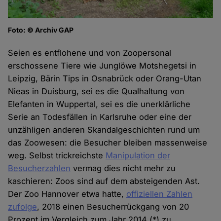
Foto: © Archiv GAP
Seien es entflohene und von Zoopersonal
erschossene Tiere wie Junglöwe Motshegetsi in
Leipzig, Bärin Tips in Osnabrück oder Orang-Utan
Nieas in Duisburg, sei es die Qualhaltung von
Elefanten in Wuppertal, sei es die unerklärliche
Serie an Todesfällen in Karlsruhe oder eine der
unzähligen anderen Skandalgeschichten rund um
das Zoowesen: die Besucher bleiben massenweise
weg. Selbst trickreichste
Manipulation der
Besucherzahlen
vermag dies nicht mehr zu
kaschieren: Zoos sind auf dem absteigenden Ast.
Der Zoo Hannover etwa hatte,
offiziellen Zahlen
zufolge
, 2018 einen Besucherrückgang von 20
Prozent im Vergleich zum Jahr 2014 (*) zu