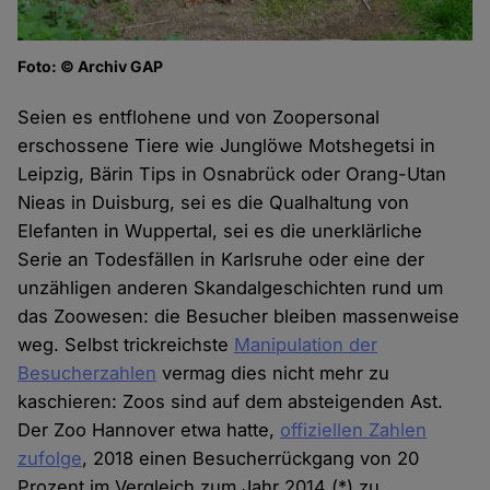
Foto: © Archiv GAP
Seien es entflohene und von Zoopersonal
erschossene Tiere wie Junglöwe Motshegetsi in
Leipzig, Bärin Tips in Osnabrück oder Orang-Utan
Nieas in Duisburg, sei es die Qualhaltung von
Elefanten in Wuppertal, sei es die unerklärliche
Serie an Todesfällen in Karlsruhe oder eine der
unzähligen anderen Skandalgeschichten rund um
das Zoowesen: die Besucher bleiben massenweise
weg. Selbst trickreichste
Manipulation der
Besucherzahlen
vermag dies nicht mehr zu
kaschieren: Zoos sind auf dem absteigenden Ast.
Der Zoo Hannover etwa hatte,
offiziellen Zahlen
zufolge
, 2018 einen Besucherrückgang von 20
Prozent im Vergleich zum Jahr 2014 (*) zu