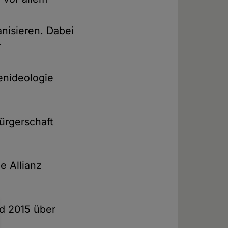
isieren. Dabei
r
enideologie
ürgerschaft
e Allianz
nd 2015 über