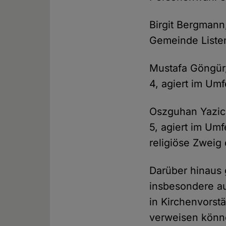
Birgit Bergmann
Gemeinde Listen
Mustafa Göngür,
4, agiert im Um
Oszguhan Yazici
5, agiert im Um
religiöse Zweig
Darüber hinaus 
insbesondere au
in Kirchenvorst
verweisen könn