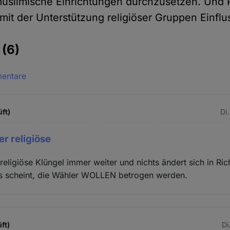
muslimische Einrichtungen durchzusetzen. Und 
mit der Unterstützung religiöser Gruppen Einflu
e
(6)
mentare
üft)
Di
er religiöse
religiöse Klüngel immer weiter und nichts ändert sich in Ri
 es scheint, die Wähler WOLLEN betrogen werden.
ft)
Di