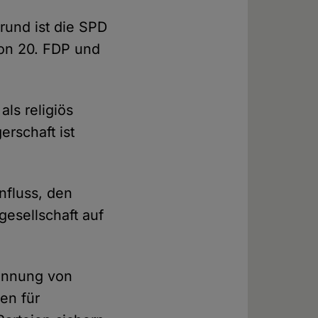
rund ist die SPD
von 20. FDP und
ls religiös
erschaft ist
nfluss, den
gesellschaft auf
rennung von
en für