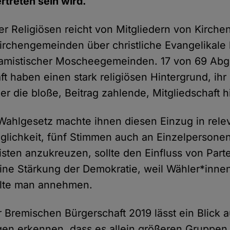
rtreten sein wird.
r Religiösen reicht von Mitgliedern von Kirch
irchengemeinden über christliche Evangelikale 
lamistischer Moscheegemeinden. 17 von 69 Abg
ft haben einen stark religiösen Hintergrund, i
er die bloße, Beitrag zahlende, Mitgliedschaft h
ahlgesetz machte ihnen diesen Einzug in relev
glichkeit, fünf Stimmen auch an Einzelpersone
isten anzukreuzen, sollte den Einfluss von Part
ine Stärkung der Demokratie, weil Wähler*inne
llte man annehmen.
 Bremischen Bürgerschaft 2019 lässt ein Blick a
n erkennen, dass es allein größeren Gruppen,