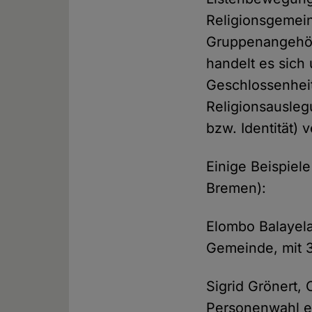
Religionsgemein
Gruppenangehör
handelt es sich
Geschlossenheit
Religionsausleg
bzw. Identität) 
Einige Beispiel
Bremen):
Elombo Balayela
Gemeinde, mit 3
Sigrid Grönert, 
Personenwahl e