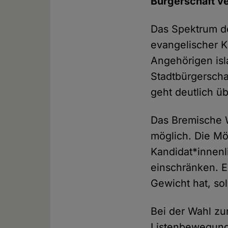
Bürgerschaft ve
Das Spektrum de
evangelischer K
Angehörigen is
Stadtbürgerscha
geht deutlich üb
Das Bremische W
möglich. Die Mö
Kandidat*innenl
einschränken. E
Gewicht hat, so
Bei der Wahl zur
Listenbewegunge