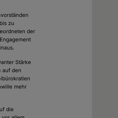
envorständen
bis zu
eordneten der
hr Engagement
inaus.
anter Stärke
n auf den
eibürokratien
nwille mehr
uf die
 vor allem