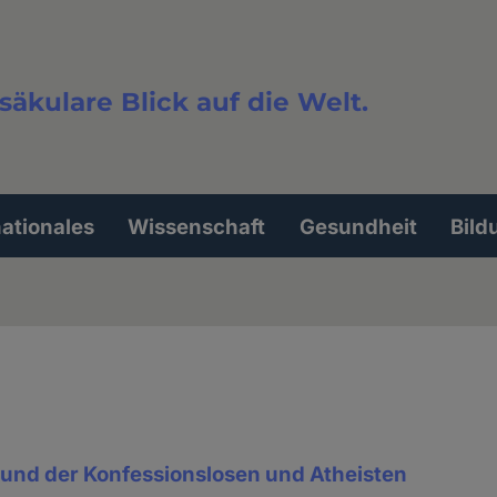
säkulare Blick auf die Welt.
extsuche
nationales
Wissenschaft
Gesundheit
Bild
Bund der Konfessionslosen und Atheisten