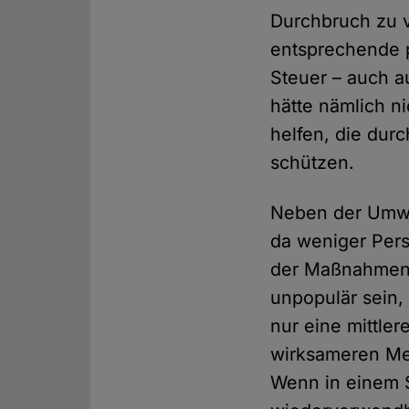
Durchbruch zu 
entsprechende p
Steuer – auch a
hätte nämlich n
helfen, die durc
schützen.
Neben der Umwel
da weniger Pers
der Maßnahmen,
unpopulär sein, 
nur eine mittle
wirksameren Met
Wenn in einem S