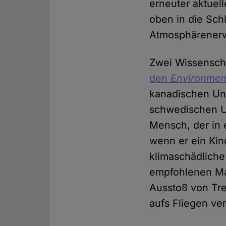
erneuter aktuel
oben in die Sch
Atmosphärenerw
Zwei Wissenscha
den
Environment
kanadischen Uni
schwedischen Un
Mensch, der in 
wenn er ein Kin
klimaschädliche
empfohlenen Ma
Ausstoß von Tre
aufs Fliegen ve