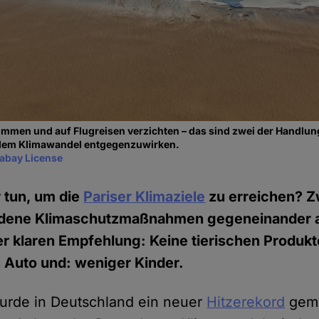
ommen und auf Flugreisen verzichten – das sind zwei der Handl
 dem Klimawandel entgegenzuwirken.
xabay License
 tun, um die
Pariser Klimaziele
zu erreichen? Z
edene Klimaschutzmaßnahmen gegeneinander
 klaren Empfehlung: Keine tierischen Produkt
n Auto und: weniger Kinder.
urde in Deutschland ein neuer
Hitzerekord
geme