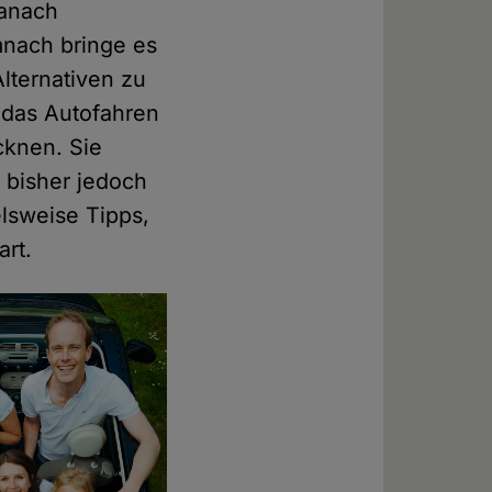
danach
mnach bringe es
lternativen zu
f das Autofahren
cknen. Sie
 bisher jedoch
lsweise Tipps,
rt.