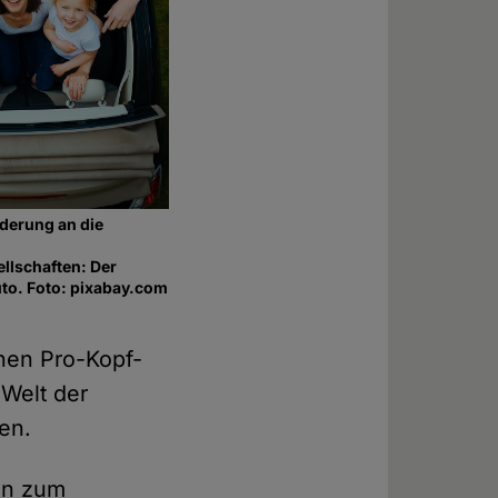
rderung an die
llschaften: Der
uto. Foto: pixabay.com
ohen Pro-Kopf-
 Welt der
en.
en zum