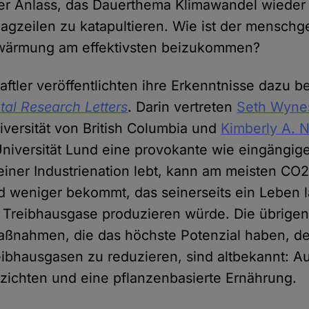
ler Anlass, das Dauerthema Klimawandel wieder
lagzeilen zu katapultieren. Wie ist der mensch
ärmung am effektivsten beizukommen?
ftler veröffentlichten ihre Erkenntnisse dazu b
al Research Letters
. Darin vertreten
Seth Wyne
versität von British Columbia und
Kimberly A. N
iversität Lund eine provokante wie eingängige
einer Industrienation lebt, kann am meisten CO2
d weniger bekommt, das seinerseits ein Leben 
 Treibhausgase produzieren würde. Die übrige
ßnahmen, die das höchste Potenzial haben, de
ibhausgasen zu reduzieren, sind altbekannt: Au
rzichten und eine pflanzenbasierte Ernährung.