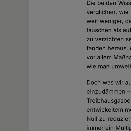
Die beiden Wis
verglichen, wie
weit weniger, d
tauschen als au
zu verzichten se
fanden heraus, 
vor allem Maßna
wie man umweltf
Doch was wir a
einzudämmen – b
Treibhausgasbe
entwickeltem m
Null zu reduzie
immer ein Multi