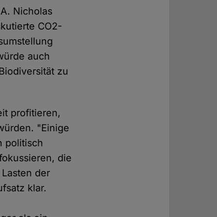
A. Nicholas
skutierte CO2-
sumstellung
 würde auch
Biodiversität zu
 profitieren,
würden. "Einige
politisch
 fokussieren, die
 Lasten der
fsatz klar.