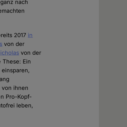
 ganz nach
gemachten
ereits 2017
in
s
von der
icholas
von der
 These: Ein
 einsparen,
lang
n von ihnen
n Pro-Kopf-
tofrei leben,