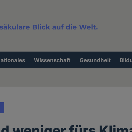
säkulare Blick auf die Welt.
extsuche
nationales
Wissenschaft
Gesundheit
Bild
nd weniger fürs Klim