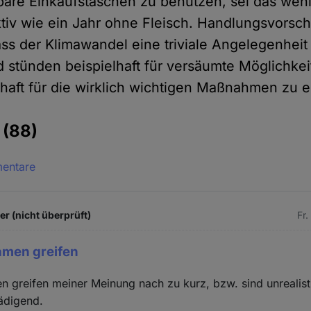
re Einkaufstaschen zu benutzen, sei das wenig
ktiv wie ein Jahr ohne Fleisch. Handlungsvorsc
ss der Klimawandel eine triviale Angelegenheit s
d stünden beispielhaft für versäumte Möglichkei
aft für die wirklich wichtigen Maßnahmen zu e
e
(88)
mentare
 (nicht überprüft)
Fr.
men greifen
 greifen meiner Meinung nach zu kurz, bzw. sind unrealist
ädigend.