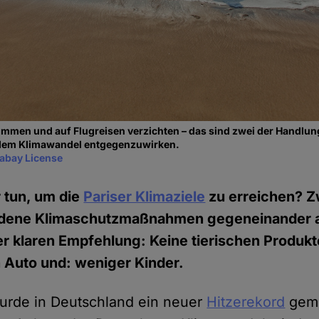
ommen und auf Flugreisen verzichten – das sind zwei der Handl
 dem Klimawandel entgegenzuwirken.
xabay License
 tun, um die
Pariser Klimaziele
zu erreichen? Z
edene Klimaschutzmaßnahmen gegeneinander
 klaren Empfehlung: Keine tierischen Produkt
n Auto und: weniger Kinder.
urde in Deutschland ein neuer
Hitzerekord
geme