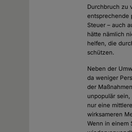
Durchbruch zu 
entsprechende p
Steuer – auch a
hätte nämlich n
helfen, die durc
schützen.
Neben der Umwel
da weniger Pers
der Maßnahmen,
unpopulär sein, 
nur eine mittle
wirksameren Met
Wenn in einem S