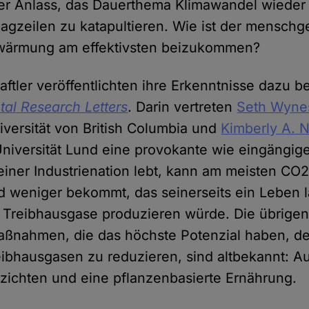
ler Anlass, das Dauerthema Klimawandel wieder
lagzeilen zu katapultieren. Wie ist der mensch
ärmung am effektivsten beizukommen?
ftler veröffentlichten ihre Erkenntnisse dazu b
al Research Letters
. Darin vertreten
Seth Wyne
versität von British Columbia und
Kimberly A. N
iversität Lund eine provokante wie eingängige
einer Industrienation lebt, kann am meisten CO2
d weniger bekommt, das seinerseits ein Leben 
 Treibhausgase produzieren würde. Die übrige
ßnahmen, die das höchste Potenzial haben, de
ibhausgasen zu reduzieren, sind altbekannt: Au
rzichten und eine pflanzenbasierte Ernährung.