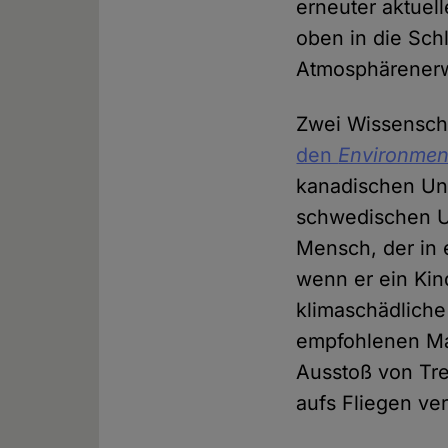
erneuter aktuel
oben in die Sch
Atmosphärenerw
Zwei Wissenscha
den
Environment
kanadischen Uni
schwedischen Un
Mensch, der in 
wenn er ein Kin
klimaschädliche
empfohlenen Ma
Ausstoß von Tre
aufs Fliegen ve