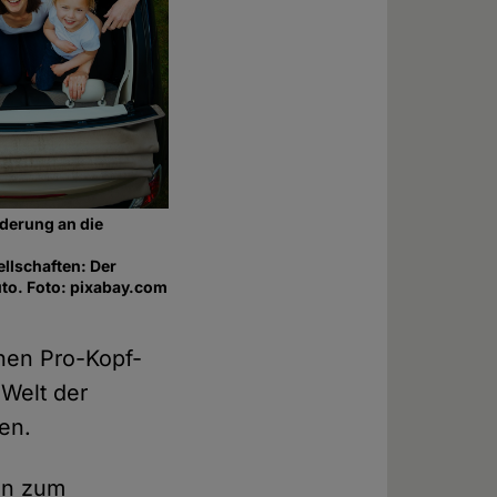
rderung an die
llschaften: Der
uto. Foto: pixabay.com
ohen Pro-Kopf-
 Welt der
en.
en zum