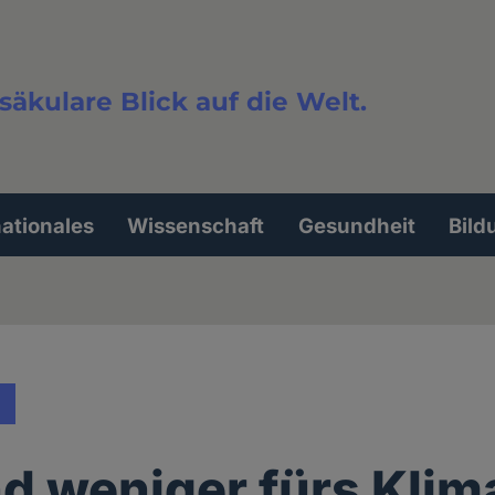
säkulare Blick auf die Welt.
extsuche
nationales
Wissenschaft
Gesundheit
Bild
nd weniger fürs Klim