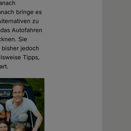
danach
mnach bringe es
lternativen zu
f das Autofahren
cknen. Sie
 bisher jedoch
lsweise Tipps,
rt.