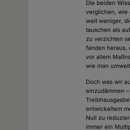
Die beiden Wis
verglichen, wie
weit weniger, d
tauschen als au
zu verzichten se
fanden heraus, 
vor allem Maßna
wie man umweltf
Doch was wir a
einzudämmen – b
Treibhausgasbe
entwickeltem m
Null zu reduzie
immer ein Multi