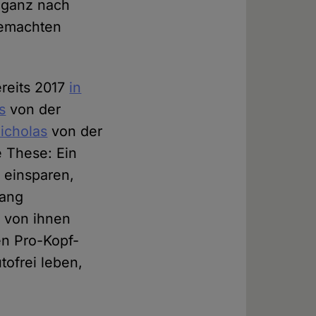
 ganz nach
gemachten
ereits 2017
in
s
von der
icholas
von der
 These: Ein
 einsparen,
lang
n von ihnen
n Pro-Kopf-
tofrei leben,