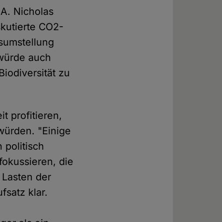
A. Nicholas
skutierte CO2-
sumstellung
 würde auch
Biodiversität zu
 profitieren,
würden. "Einige
politisch
 fokussieren, die
 Lasten der
fsatz klar.