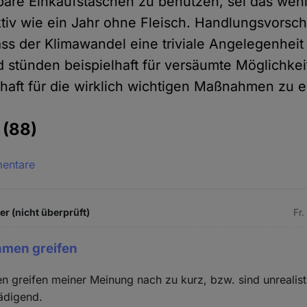
re Einkaufstaschen zu benutzen, sei das wenig
ktiv wie ein Jahr ohne Fleisch. Handlungsvorsc
ss der Klimawandel eine triviale Angelegenheit s
d stünden beispielhaft für versäumte Möglichkei
aft für die wirklich wichtigen Maßnahmen zu e
e
(88)
mentare
 (nicht überprüft)
Fr.
men greifen
 greifen meiner Meinung nach zu kurz, bzw. sind unrealist
ädigend.