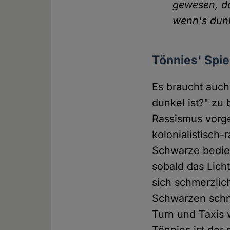
gewesen, do
wenn's dunk
Tönnies' Spie
Es braucht auch
dunkel ist?" zu
Rassismus vorge
kolonialistisch
Schwarze bedien
sobald das Lich
sich schmerzlic
Schwarzen schna
Turn und Taxis 