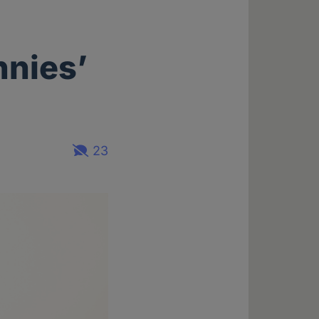
nies’
23