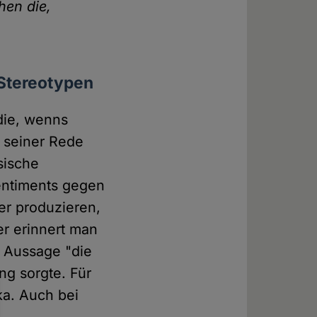
hen die,
 Stereotypen
 die, wenns
 seiner Rede
sische
sentiments gegen
er produzieren,
er erinnert man
r Aussage "die
ng sorgte. Für
ka. Auch bei