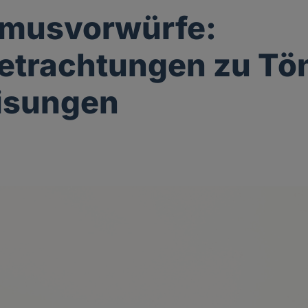
smusvorwürfe:
trachtungen zu Tön
isungen