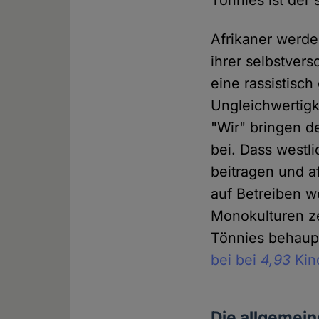
Tönnies ist der
Afrikaner werden
ihrer selbstver
eine rassistisch
Ungleichwertigk
"Wir" bringen d
bei. Dass westl
beitragen und a
auf Betreiben w
Monokulturen ze
Tönnies behaupt
bei bei
4,93
Kin
Die allgemei