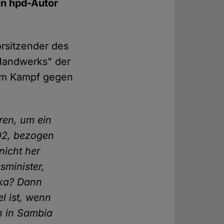
on hpd-Autor
rsitzender des
Handwerks" der
im Kampf gegen
ren, um ein
CO2, bezogen
nicht her
minister,
ika? Dann
l ist, wenn
in in Sambia