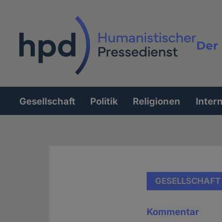
Direkt
zum
Inhalt
Der 
Vollt
Gesellschaft
Politik
Religionen
Inter
Hauptnavigation
GESELLSCHAFT
Kommentar