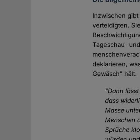
Inzwischen gibt
verteidigten. S
Beschwichtigung
Tageschau- und
menschenveracht
deklarieren, was
Gewäsch" hält:
"Dann lässt
dass widerl
Masse unter
Menschen ab
Sprüche klo
würden und 