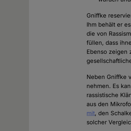
Gniffke reservi
Ihm behält er e
die von Rassism
füllen, dass ih
Ebenso zeigen z
gesellschaftlic
Neben Gniffke 
nehmen. Es kann
rassistische Kl
aus den Mikrof
mit
, den Schalk
solcher Verglei