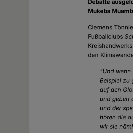
Debatte ausgelö
Mukeba Muamb
Clemens Tönnies
Fußballclubs
Sc
Kreishandwerks
den Klimawandel 
"Und wenn w
Beispiel zu
auf den Glo
und geben d
und der spe
hören die a
wir sie näml