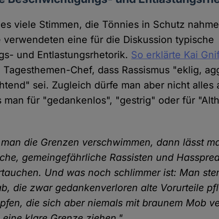
 es viele Stimmen, die Tönnies in Schutz nahm
ie verwendeten eine für die Diskussion typische
s- und Entlastungsrhetorik.
So erklärte Kai Gni
 Tagesthemen-Chef, dass Rassismus "eklig, ag
end" sei. Zugleich dürfe man aber nicht alles 
 man für "gedankenlos", "gestrig" oder für "Alt
 man die Grenzen verschwimmen, dann lässt ma
iche, gemeingefährliche Rassisten und Hasspredi
tauchen. Und was noch schlimmer ist: Man ste
, die zwar gedankenverloren alte Vorurteile pf
pfen, die sich aber niemals mit braunem Mob v
eine klare Grenze ziehen."