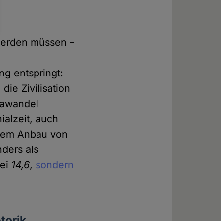
 werden müssen –
r
ng entspringt:
ie Zivilisation
mawandel
ialzeit, auch
 dem Anbau von
nders als
bei
14,6
,
sondern
torik