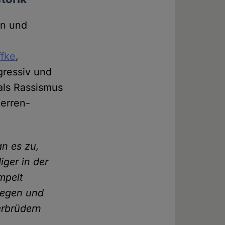
en und
ffke
,
gressiv und
als Rassismus
herren-
n es zu,
ger in der
mpelt
legen und
erbrüdern