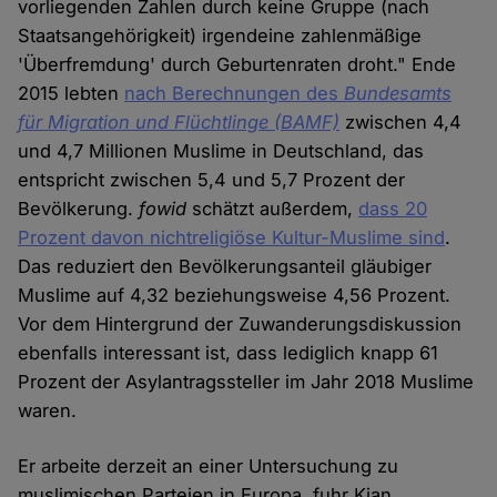
vorliegenden Zahlen durch keine Gruppe (nach
Cookies
Staatsangehörigkeit) irgendeine zahlenmäßige
'Überfremdung' durch Geburtenraten droht." Ende
2015 lebten
nach Berechnungen des
Bundesamts
für Migration und Flüchtlinge (BAMF)
zwischen 4,4
und 4,7 Millionen Muslime in Deutschland, das
entspricht zwischen 5,4 und 5,7 Prozent der
Bevölkerung.
fowid
schätzt außerdem,
dass 20
Prozent davon nichtreligiöse Kultur-Muslime sind
.
Das reduziert den Bevölkerungsanteil gläubiger
Muslime auf 4,32 beziehungsweise 4,56 Prozent.
Vor dem Hintergrund der Zuwanderungsdiskussion
ebenfalls interessant ist, dass lediglich knapp 61
Prozent der Asylantragssteller im Jahr 2018 Muslime
waren.
Er arbeite derzeit an einer Untersuchung zu
muslimischen Parteien in Europa, fuhr Kian