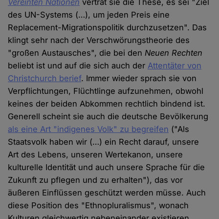
Vereinten Nationen
vertrat sie die These, es sei "Ziel
des UN-Systems (…), um jeden Preis eine
Replacement-Migrationspolitik durchzusetzen". Das
klingt sehr nach der Verschwörungstheorie des
"großen Austausches", die bei den
Neuen Rechten
beliebt ist und auf die sich auch der
Attentäter von
Christchurch berief
. Immer wieder sprach sie von
Verpflichtungen, Flüchtlinge aufzunehmen, obwohl
keines der beiden Abkommen rechtlich bindend ist.
Generell scheint sie auch die deutsche Bevölkerung
als eine Art "indigenes Volk" zu begreifen
("Als
Staatsvolk haben wir (…) ein Recht darauf, unsere
Art des Lebens, unseren Wertekanon, unsere
kulturelle Identität und auch unsere Sprache für die
Zukunft zu pflegen und zu erhalten"), das vor
äußeren Einflüssen geschützt werden müsse. Auch
diese Position des "Ethnopluralismus", wonach
Kulturen gleichwertig nebeneinander existieren