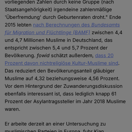
vorliegenden Zahlen durch keine Gruppe (nach
Cookies
Staatsangehörigkeit) irgendeine zahlenmäßige
'Überfremdung' durch Geburtenraten droht." Ende
2015 lebten
nach Berechnungen des
Bundesamts
für Migration und Flüchtlinge (BAMF)
zwischen 4,4
und 4,7 Millionen Muslime in Deutschland, das
entspricht zwischen 5,4 und 5,7 Prozent der
Bevölkerung.
fowid
schätzt außerdem,
dass 20
Prozent davon nichtreligiöse Kultur-Muslime sind
.
Das reduziert den Bevölkerungsanteil gläubiger
Muslime auf 4,32 beziehungsweise 4,56 Prozent.
Vor dem Hintergrund der Zuwanderungsdiskussion
ebenfalls interessant ist, dass lediglich knapp 61
Prozent der Asylantragssteller im Jahr 2018 Muslime
waren.
Er arbeite derzeit an einer Untersuchung zu
muslimischen Parteien in Europa, fuhr Kian