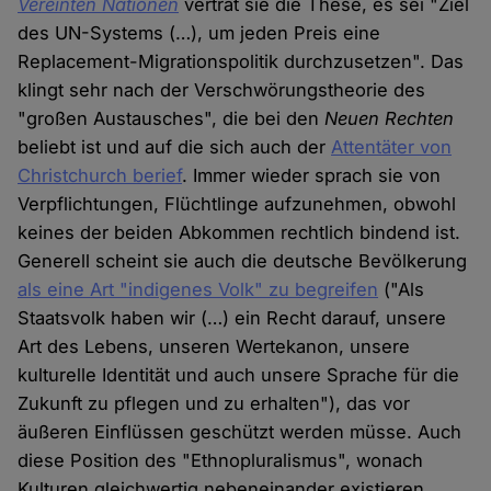
Vereinten Nationen
vertrat sie die These, es sei "Ziel
des UN-Systems (…), um jeden Preis eine
Replacement-Migrationspolitik durchzusetzen". Das
klingt sehr nach der Verschwörungstheorie des
"großen Austausches", die bei den
Neuen Rechten
beliebt ist und auf die sich auch der
Attentäter von
Christchurch berief
. Immer wieder sprach sie von
Verpflichtungen, Flüchtlinge aufzunehmen, obwohl
keines der beiden Abkommen rechtlich bindend ist.
Generell scheint sie auch die deutsche Bevölkerung
als eine Art "indigenes Volk" zu begreifen
("Als
Staatsvolk haben wir (…) ein Recht darauf, unsere
Art des Lebens, unseren Wertekanon, unsere
kulturelle Identität und auch unsere Sprache für die
Zukunft zu pflegen und zu erhalten"), das vor
äußeren Einflüssen geschützt werden müsse. Auch
diese Position des "Ethnopluralismus", wonach
Kulturen gleichwertig nebeneinander existieren