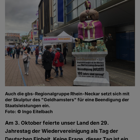
Auch die gbs-Regionalgruppe Rhein-Neckar setzt sich mit
Fo
der Skulptur des "Geldhamsters" für eine Beendigung der
Staatsleistungen ein.
Foto: © Ingo Eitelbach
Am 3. Oktober feierte unser Land den 29.
Jahrestag der Wiedervereinigung als Tag der
Deutschen Einheit. Keine Frage, dieser Tag ist ein