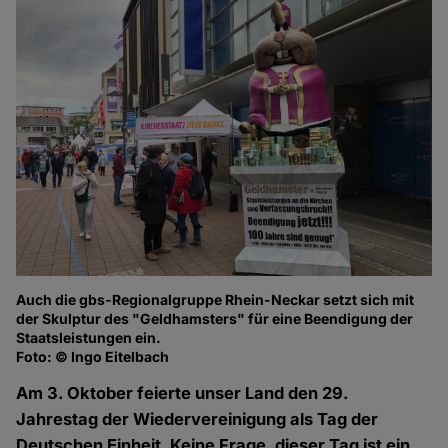
Auch die gbs-Regionalgruppe Rhein-Neckar setzt sich mit
Fo
der Skulptur des "Geldhamsters" für eine Beendigung der
Staatsleistungen ein.
Foto: © Ingo Eitelbach
Am 3. Oktober feierte unser Land den 29.
Jahrestag der Wiedervereinigung als Tag der
Deutschen Einheit. Keine Frage, dieser Tag ist ein