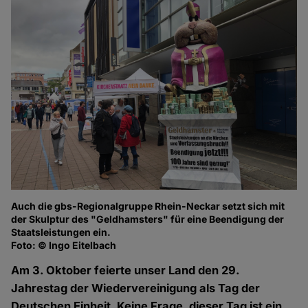
Auch die gbs-Regionalgruppe Rhein-Neckar setzt sich mit
Fo
der Skulptur des "Geldhamsters" für eine Beendigung der
Staatsleistungen ein.
Foto: © Ingo Eitelbach
Am 3. Oktober feierte unser Land den 29.
Jahrestag der Wiedervereinigung als Tag der
Deutschen Einheit. Keine Frage, dieser Tag ist ein