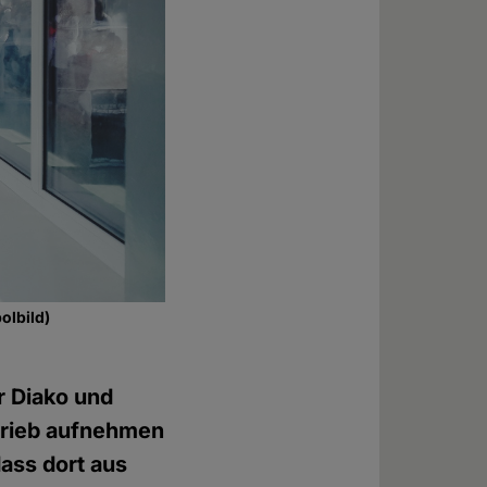
olbild)
r Diako und
etrieb aufnehmen
dass dort aus