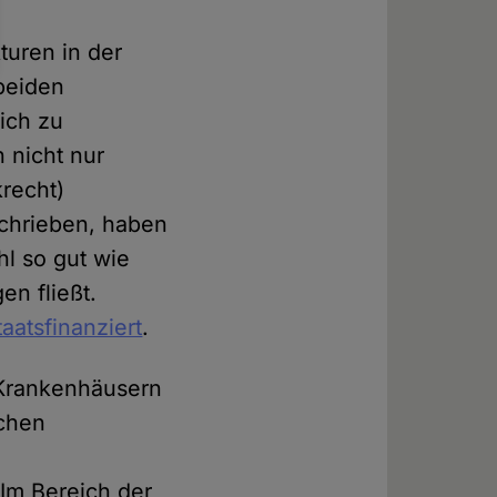
turen in der
 beiden
sich zu
 nicht nur
krecht)
schrieben, haben
l so gut wie
en fließt.
aatsfinanziert
.
 Krankenhäusern
ichen
Im Bereich der