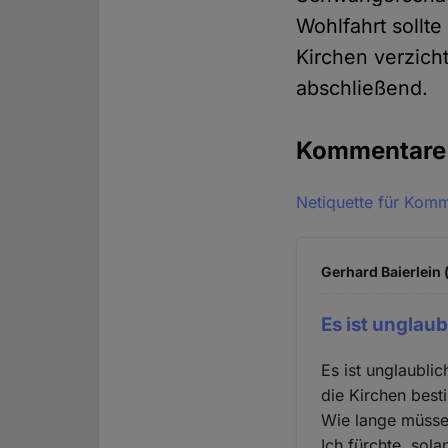
Wohlfahrt sollt
Kirchen verzich
abschließend.
Kommentar
Netiquette für Kom
Gerhard Baierlein 
Es ist unglaub
Es ist unglaublic
die Kirchen best
Wie lange müssen
Ich fürchte, sol