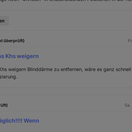
en
t überprüft)
Fr
as Khs weigern
hs weigern Blinddärme zu entfernen, wäre es ganz schnell 
zierung.
üft)
Sa.
äglich!!!! Wenn