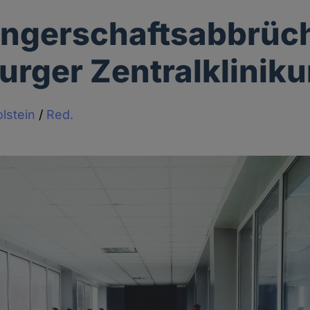
ngerschaftsabbrüch
urger Zentralklinik
lstein
/
Red.