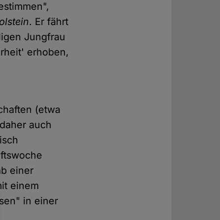
estimmen",
lstein
. Er fährt
iligen Jungfrau
rheit' erhoben,
chaften (etwa
n daher auch
tisch
aftswoche
ab einer
mit einem
en" in einer