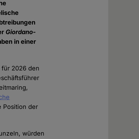
he
lische
Abtreibungen
er
Giordano-
aben in einer
n für 2026 den
schäftsführer
eitmaring,
üche
e Position der
munzeln, würden