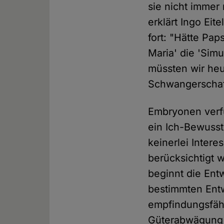
sie nicht imme
erklärt Ingo Eit
fort: "Hätte Pap
Maria' die 'Sim
müssten wir heu
Schwangerschaf
Embryonen verfü
ein Ich-Bewusst
keinerlei Intere
berücksichtigt 
beginnt die Entw
bestimmten Entw
empfindungsfäh
Güterabwägung 