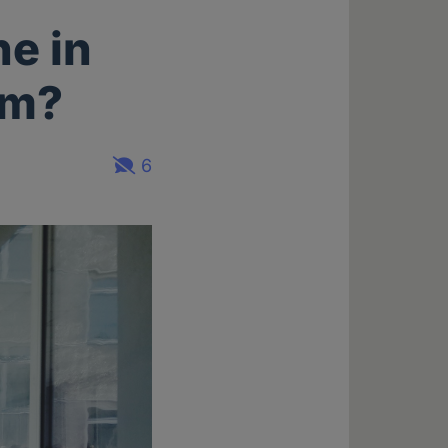
e in
um?
6