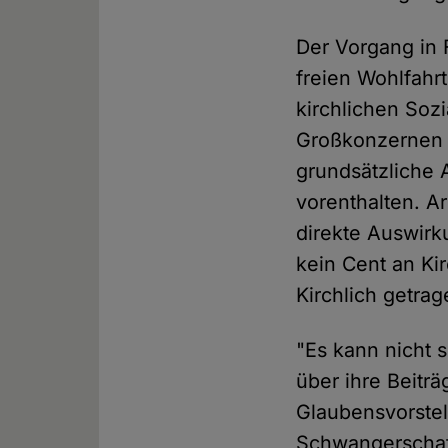
Der Vorgang in F
freien Wohlfahr
kirchlichen Soz
Großkonzernen i
grundsätzliche 
vorenthalten. A
direkte Auswirk
kein Cent an Kir
Kirchlich getra
"Es kann nicht 
über ihre Beitr
Glaubensvorstel
Schwangerschaft