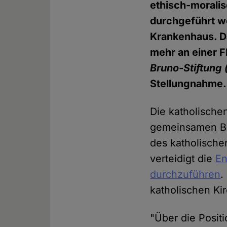
ethisch-morali
durchgeführt w
Krankenhaus. D
mehr an einer F
Bruno-Stiftung 
Stellungnahme.
Die katholische
gemeinsamen Bet
des katholischen
verteidigt die
En
durchzuführen
.
katholischen Ki
"Über die Posit