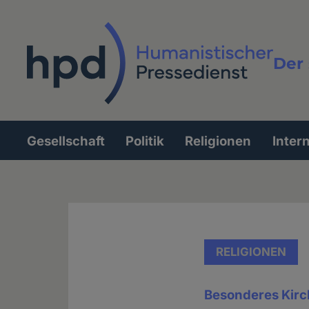
Direkt
zum
Inhalt
Der 
Vollt
Gesellschaft
Politik
Religionen
Inter
Hauptnavigation
RELIGIONEN
Besonderes Kirc