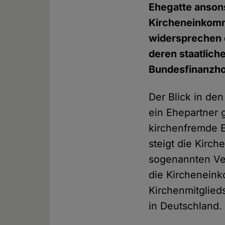
Ehegatte ansonst
Kircheneinkomm
widersprechen 
deren staatlic
Bundesfinanzho
Der Blick in de
ein Ehepartner 
kirchenfremde E
steigt die Kirc
sogenannten Ve
die Kirchenein
Kirchenmitglied
in Deutschland.