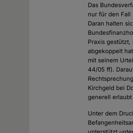
Das Bundesverfa
nur für den Fal
Daran halten si
Bundesfinanzhof
Praxis gestützt
abgekoppelt hat
mit seinem Urtei
44/05 ff). Darau
Rechtsprechung 
Kirchgeld bei D
generell erlaub
Unter dem Druc
Befangenheitsa
unterstützt un