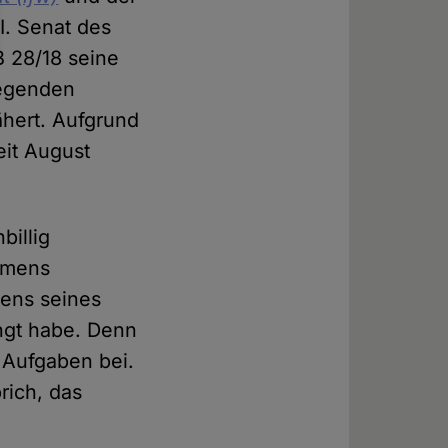
 I. Senat des
B 28/18 seine
legenden
hert. Aufgrund
eit August
billig
mmens
mens seines
angt habe. Denn
n Aufgaben bei.
rich, das