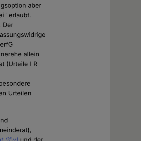
ngsoption aber
i" erlaubt.
. Der
fassungswidrige
VerfG
nerehe allein
 (Urteile I R
 besondere
en Urteilen
und
einderat),
t (ifw)
und der