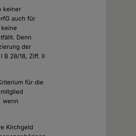
h keiner
rfG auch für
 keine
fällt. Denn
zierung der
 28/18, Ziff. II
iterium für die
mitglied
r, wenn
e Kirchgeld