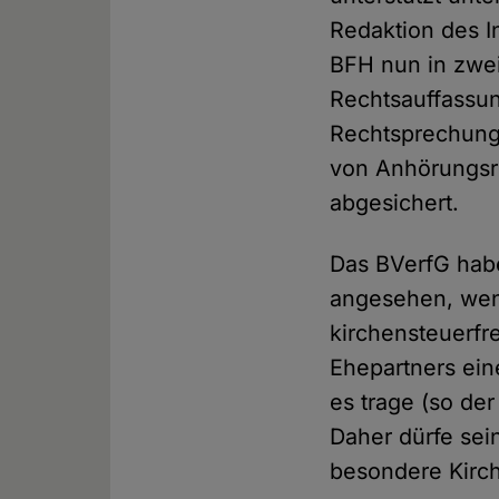
Redaktion des I
BFH nun in zwei
Rechtsauffassun
Rechtsprechung
von Anhörungsrü
abgesichert.
Das BVerfG habe
angesehen, wen
kirchensteuerfr
Ehepartners ein
es trage (so der
Daher dürfe sei
besondere Kirch