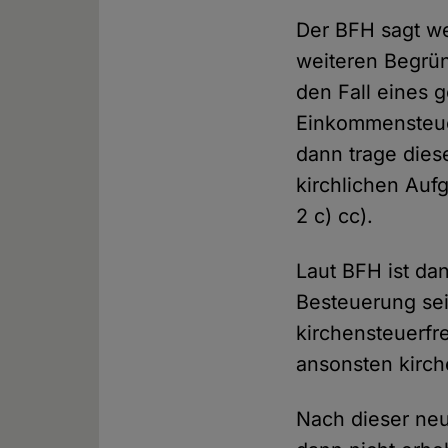
Der BFH sagt wei
weiteren Begrün
den Fall eines 
Einkommensteue
dann trage dies
kirchlichen Aufg
2 c) cc).
Laut BFH ist da
Besteuerung se
kirchensteuerfre
ansonsten kirch
Nach dieser ne