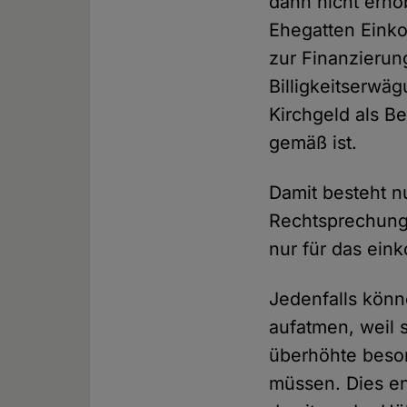
dann nicht erh
Ehegatten Einko
zur Finanzierun
Billigkeitserwä
Kirchgeld als 
gemäß ist.
Damit besteht n
Rechtsprechung 
nur für das ein
Jedenfalls könn
aufatmen, weil 
überhöhte beson
müssen. Dies en