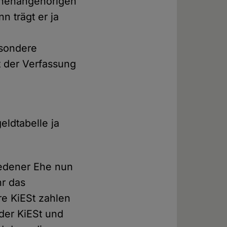
chenangehörigen
 trägt er ja
esondere
 der Verfassung
ldtabelle ja
iedener Ehe nun
hr das
re KiESt zahlen
der KiESt und