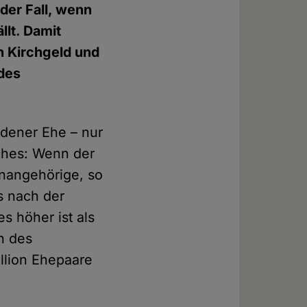
 der Fall, wenn
lt. Damit
 Kirchgeld und
des
edener Ehe – nur
iches: Wenn der
enangehörige, so
s nach der
 höher ist als
n des
illion Ehepaare