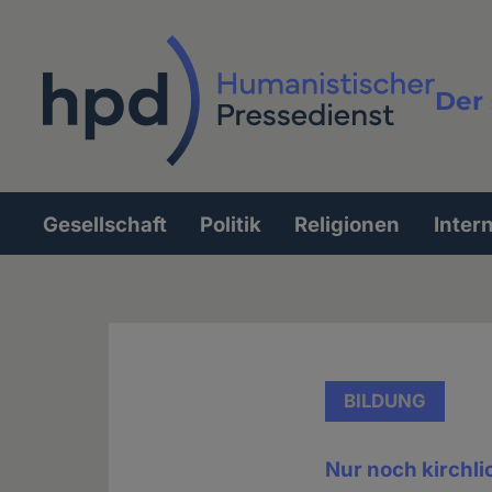
Direkt
zum
Inhalt
Der 
Vollt
Gesellschaft
Politik
Religionen
Inter
Hauptnavigation
BILDUNG
Nur noch kirchl