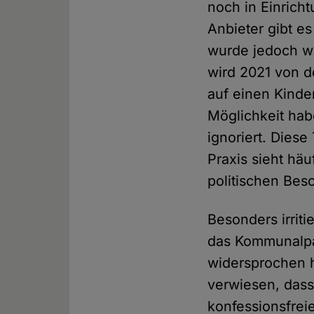
noch in Einrich
Anbieter gibt es
wurde jedoch w
wird 2021 von 
auf einen Kinde
Möglichkeit hab
ignoriert. Diese
Praxis sieht hä
politischen Bes
Besonders irriti
das Kommunalpar
widersprochen h
verwiesen, dass
konfessionsfrei