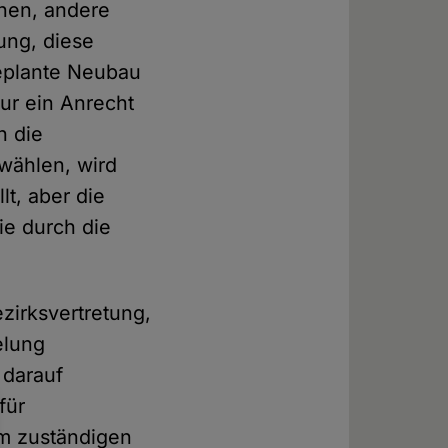
en, andere
tung, diese
eplante Neubau
ur ein Anrecht
h die
wählen, wird
lt, aber die
ie durch die
ezirksvertretung,
elung
 darauf
für
Im zuständigen