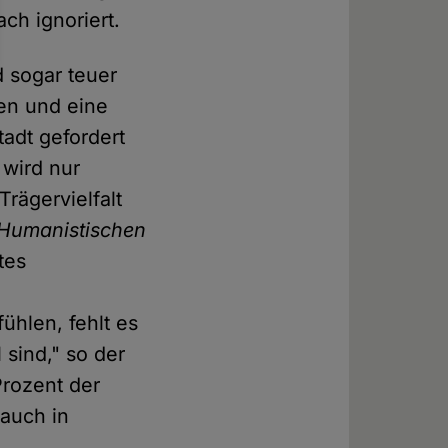
ch ignoriert.
 sogar teuer
ren und eine
tadt gefordert
 wird nur
rägervielfalt
Humanistischen
tes
ühlen, fehlt es
 sind," so der
Prozent der
 auch in