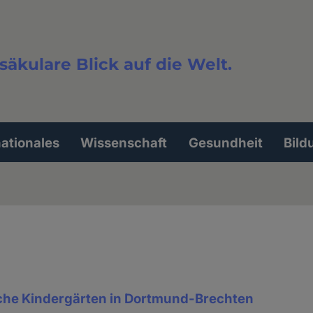
säkulare Blick auf die Welt.
extsuche
nationales
Wissenschaft
Gesundheit
Bild
iche Kindergärten in Dortmund-Brechten