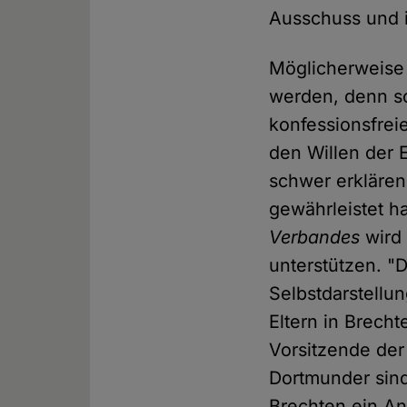
Ausschuss und i
Möglicherweise 
werden, denn so
konfessionsfreie
den Willen der 
schwer erklären
gewährleistet h
Verbandes
wird 
unterstützen. "D
Selbstdarstellun
Eltern in Brecht
Vorsitzende der
Dortmunder sind
Brechten ein A