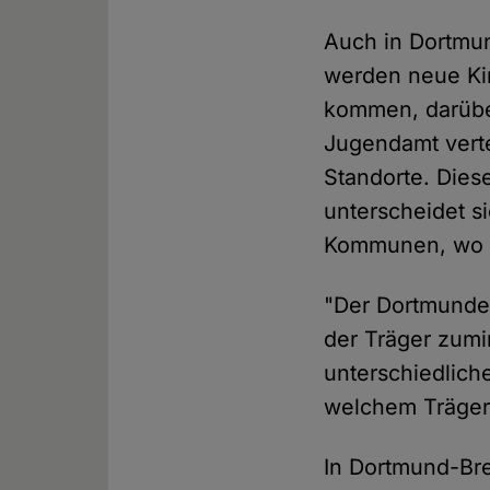
Auch in Dortmund
werden neue Ki
kommen, darübe
Jugendamt verte
Standorte. Die
unterscheidet 
Kommunen, wo z
"Der Dortmunder
der Träger zumi
unterschiedlich
welchem Träger 
In Dortmund-Brec