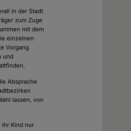
all in der Stadt
Träger zum Zuge
usammen mit dem
die einzelnen
te Vorgang
n und
ttfinden.
die Absprache
tadtbezirken
Wahl lassen, von
 ihr Kind nur