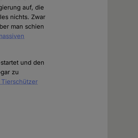
ierung auf, die
les nichts. Zwar
aber man schien
 massiven
startet und den
ogar zu
 Tierschützer