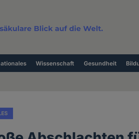
säkulare Blick auf die Welt.
extsuche
nationales
Wissenschaft
Gesundheit
Bild
LES
oße Abschlachten fü