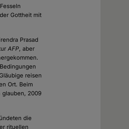
 Fesseln
der Gottheit mit
Birendra Prasad
tur
AFP
, aber
 hergekommen.
en Bedingungen
Gläubige reisen
en Ort. Beim
n glauben, 2009
kündeten die
r rituellen