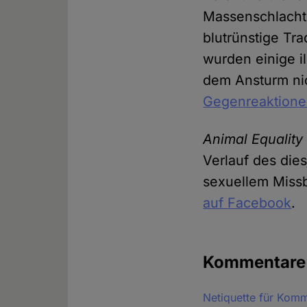
Massenschlachtu
blutrünstige Tra
wurden einige i
dem Ansturm ni
Gegenreaktionen
Animal Equality
Verlauf des die
sexuellem Miss
auf Facebook
.
Kommentar
Netiquette für Kom