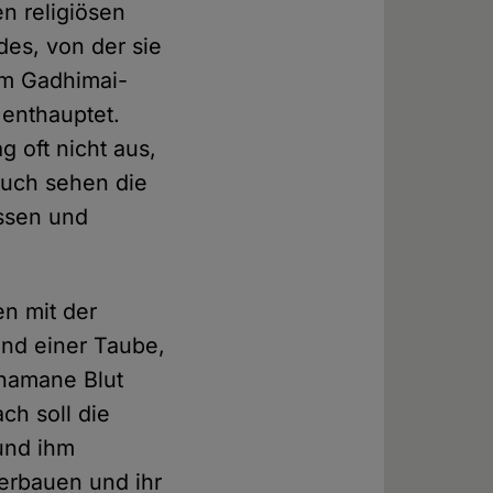
n religiösen
des, von der sie
im Gadhimai-
enthauptet.
g oft nicht aus,
Auch sehen die
ssen und
n mit der
und einer Taube,
chamane Blut
ch soll die
und ihm
 erbauen und ihr