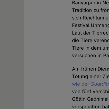
Bariyarpur in N
Tradition zu fr
sich Reichtum 
Festival Unmen
Laut der Tierre
die Tiere veren
Tiere in dem u
versuchen in Pa
Am frühen Dien
Tötung einer Zi
wie der
Guardi
von fünf versch
Göttin Gadhima
versprochen hab