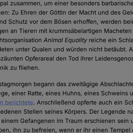
epal zusammen, um einer besonders barbarische
önen: Zu Ehren der Göttin der Macht und des Gel
und Schutz vor dem Bösen erhoffen, werden be
gen an Tieren mit krummsäbelartigen Macheten 
chtsorganisation
Animal Equality
reiche ein Schla
deten unter Qualen und würden nicht betäubt. 
mzäunten Opferareal den Tod ihrer Leidensgeno
nik zu fliehen.
stagmorgen begann das zweitägige Abschlachte
ege, einer Ratte, eines Huhns, eines Schweins 
an
berichtete
. Anschließend opferte auch ein S
iedenen Stellen seines Körpers. Der Legende na
i einem Gefangenen im Traum erschienen sein 
en, ihn zu befreien, wenn er ihr einen Tempel