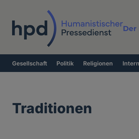
Direkt
zum
Inhalt
Der 
Vollt
Gesellschaft
Politik
Religionen
Inter
Hauptnavigation
Traditionen