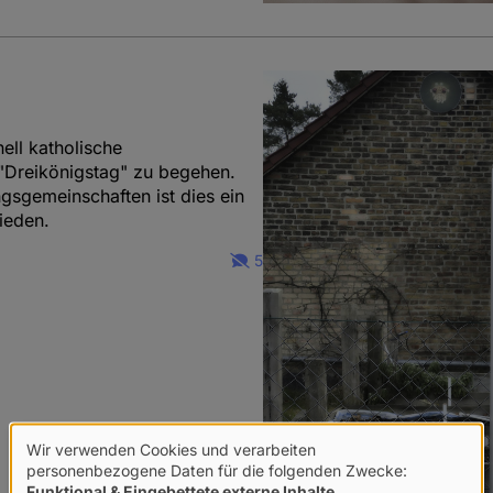
ell katholische
 "Dreikönigstag" zu begehen.
sgemeinschaften ist dies ein
ieden.
5
Wir verwenden Cookies und verarbeiten
Verwendung
personenbezogene Daten für die folgenden Zwecke:
Funktional & Eingebettete externe Inhalte
.