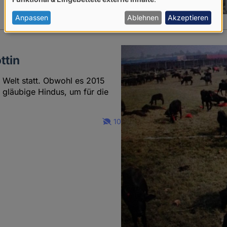
von
personenbezogenen
Anpassen
Ablehnen
Akzeptieren
Daten
und
ttin
Cookies
 Welt statt. Obwohl es 2015
 gläubige Hindus, um für die
10