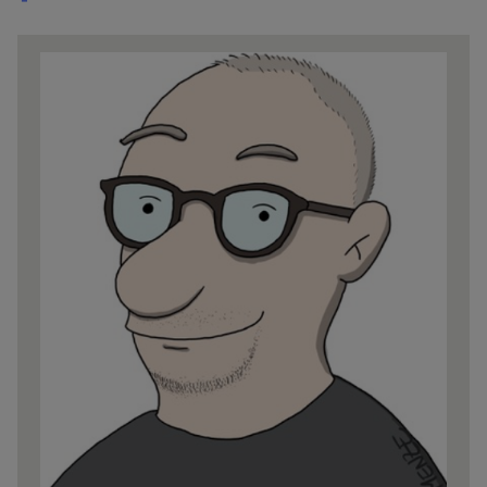
Share
news