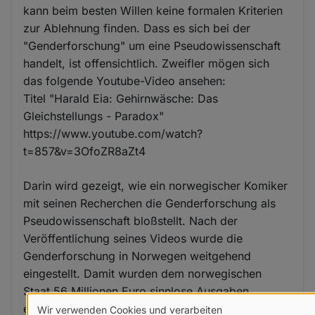
kann beim besten Willen keine formalen Kriterien
zur Ablehnung finden. Dass es sich bei der
"Genderforschung" um eine Pseudowissenschaft
handelt, ist offensichtlich. Zweifler mögen sich
das folgende Youtube-Video ansehen:
Titel "Harald Eia: Gehirnwäsche: Das
Gleichstellungs - Paradox"
https://www.youtube.com/watch?
t=857&v=3OfoZR8aZt4
Darin wird gezeigt, wie ein norwegischer Komiker
mit seinen Recherchen die Genderforschung als
Pseudowissenschaft bloßstellt. Nach der
Veröffentlichung seines Videos wurde die
Genderforschung in Norwegen weitgehend
eingestellt. Damit wurden dem norwegischen
Staat 56 Millionen Euro sinnlose Ausgaben
erspart. Soviel Einsicht würde man sich auch in
Wir verwenden Cookies und verarbeiten