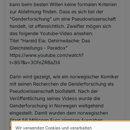
kann beim besten Willen keine formalen Kriterien
zur Ablehnung finden. Dass es sich bei der
"Genderforschung" um eine Pseudowissenschaft
handelt, ist offensichtlich. Zweifler mögen sich
das folgende Youtube-Video ansehen:
Titel "Harald Eia: Gehirnwäsche: Das
Gleichstellungs - Paradox"
https://www.youtube.com/watch?
t=857&v=3OfoZR8aZt4
Darin wird gezeigt, wie ein norwegischer Komiker
mit seinen Recherchen die Genderforschung als
Pseudowissenschaft bloßstellt. Nach der
Veröffentlichung seines Videos wurde die
Genderforschung in Norwegen weitgehend
eingestellt. Damit wurden dem norwegischen
Staat 56 Millionen Euro sinnlose Ausgaben
erspart. Soviel Einsicht würde man sich auch in
Wir verwenden Cookies und verarbeiten