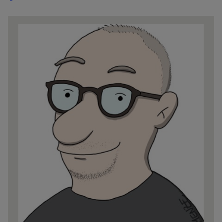
Share
news