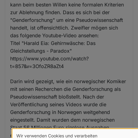
kann beim besten Willen keine formalen Kriterien
zur Ablehnung finden. Dass es sich bei der
"Genderforschung" um eine Pseudowissenschaft
handelt, ist offensichtlich. Zweifler mögen sich
das folgende Youtube-Video ansehen:
Titel "Harald Eia: Gehirnwäsche: Das
Gleichstellungs - Paradox"
https://www.youtube.com/watch?
t=857&v=3OfoZR8aZt4
Darin wird gezeigt, wie ein norwegischer Komiker
mit seinen Recherchen die Genderforschung als
Pseudowissenschaft bloßstellt. Nach der
Veröffentlichung seines Videos wurde die
Genderforschung in Norwegen weitgehend
eingestellt. Damit wurden dem norwegischen
Staat 56 Millionen Euro sinnlose Ausgaben
erspart. Soviel Einsicht würde man sich auch in
Wir verwenden Cookies und verarbeiten