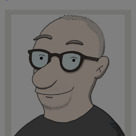
Share
news