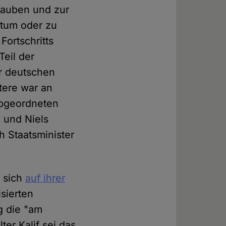
lauben und zur
ntum oder zu
Fortschritts
Teil der
er deutschen
tere war an
abgeordneten
 und Niels
h Staatsminister
 sich
auf ihrer
isierten
g die "am
ter Kalif sei das