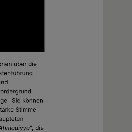
onen über die
ktenführung
und
 Vordergrund
sage "Sie können
starke Stimme
aupteten
Ahmadiyya
", die