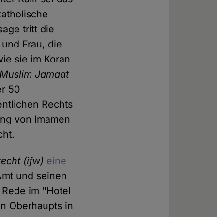
katholische
ge tritt die
 und Frau, die
ie sie im Koran
Muslim Jamaat
er 50
entlichen Rechts
ldung von Imamen
cht.
echt (ifw)
eine
Amt und seinen
 Rede im "Hotel
en Oberhaupts in