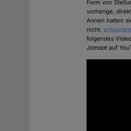
Form von Stell
vorherige, dire
Annen hatten si
nicht,
antwortet
folgendes Vide
Jamaat
auf YouT