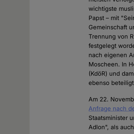
wichtigste musl
Papst – mit "Se
Gemeinschaft un
Trennung von Re
festgelegt word
nach eigenen An
Moscheen. In He
(KdöR) und dami
ebenso beteiligt
Am 22. Novembe
Anfrage nach de
Staatsminister 
Adlon", als auc