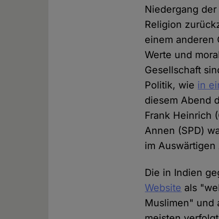
Niedergang der
Religion zurück
einem anderen G
Werte und moral
Gesellschaft si
Politik, wie
in e
diesem Abend d
Frank Heinrich 
Annen (SPD) ware
im Auswärtigen
Die in Indien 
Website
als "wel
Muslimen" und a
meisten verfolgt