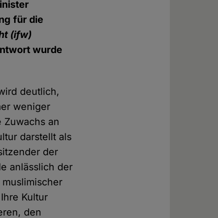
nister
g für die
t (ifw)
Antwort wurde
ird deutlich,
mer weniger
me Zuwachs an
ur darstellt als
sitzender der
de anlässlich der
s muslimischer
Ihre Kultur
eren, den