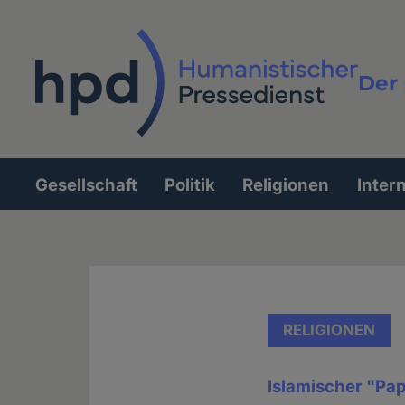
Direkt
zum
Inhalt
Der 
Vollt
Gesellschaft
Politik
Religionen
Inter
Hauptnavigation
RELIGIONEN
Islamischer "Pap