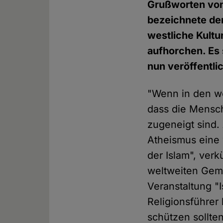
Grußworten von
bezeichnete de
westliche Kultu
aufhorchen. Es 
nun veröffentlic
"Wenn in den we
dass die Mensc
zugeneigt sind.
Atheismus eine w
der Islam", ver
weltweiten Ge
Veranstaltung "
Religionsführer 
schützen sollte