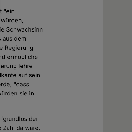
t "ein
n würden,
sie Schwachsinn
s aus dem
ie Regierung
und ermögliche
erung lehre
dkante auf sein
erde, "dass
ürden sie in
 "grundlos der
e Zahl da wäre,