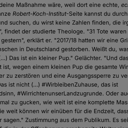
ndeine Maßnahme wäre, weil dort eine echte,
ec
ganze
Robert-Koch-Institut
-Seite kannst du durc
nd suchen, du wirst keine Zahlen finden, die i
, findet der studierte Theologe. "31 Tote waren 
gestern", erklärt er. "2017/18 hatten wir eine G
schen in Deutschland gestorben. Weißt du, wa
(…) Das ist ein kleiner Pup." Gelächter. "Und da
t ist, wegen einem kleinen Pup die gesamte Wirt
r zu zerstören und eine Ausgangssperre zu ver
as ist nicht (…) #WirbleibenZuhause, das ist
sinn, #WirrichtenunserLandzugrunde. Oder au
mal zu gucken, wie weit ist eine komplette Ma
wie weit können wir einüben für die Endzeit, das
 sagen." Zustimmung aus dem Publikum. Es sei