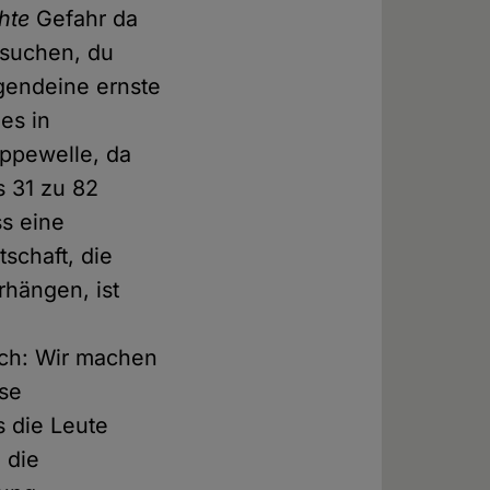
hte
Gefahr da
hsuchen, du
rgendeine ernste
es in
rippewelle, da
s 31 zu 82
ss eine
schaft, die
hängen, ist
ch: Wir machen
sse
s die Leute
 die