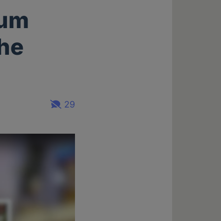
zum
che
29