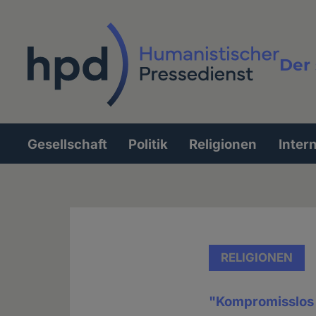
Direkt
zum
Inhalt
Der 
Vollt
Gesellschaft
Politik
Religionen
Inter
Hauptnavigation
RELIGIONEN
"Kompromisslos 