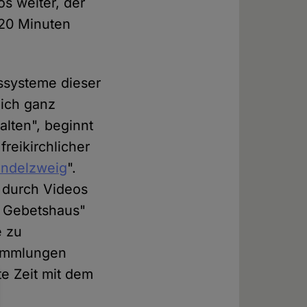
os weiter, der
 20 Minuten
tssysteme dieser
dich ganz
lten", beginnt
reikirchlicher
ndelzweig
".
r durch Videos
s Gebetshaus"
e zu
sammlungen
e Zeit mit dem