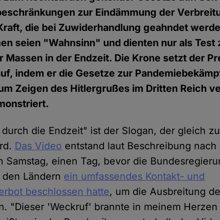
eschränkungen zur Eindämmung der Verbreit
Kraft, die bei Zuwiderhandlung geahndet werd
n seien "Wahnsinn" und dienten nur als Test 
r Massen in der Endzeit. Die Krone setzt der P
uf, indem er die Gesetze zur Pandemiebekämp
um Zeigen des Hitlergrußes im Dritten Reich ve
onstriert.
durch die Endzeit" ist der Slogan, der gleich z
ird.
Das Video
entstand laut Beschreibung nach
 Samstag, einen Tag, bevor die Bundesregieru
t den Ländern
ein umfassendes Kontakt- und
rbot beschlossen hatte
, um die Ausbreitung d
n. "Dieser 'Weckruf' brannte in meinem Herzen