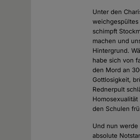
Unter den Charis
weichgespültes C
schimpft Stockm
machen und uns
Hintergrund. Wä
habe sich von f
den Mord an 30
Gottlosigkeit, b
Rednerpult schl
Homosexualität 
den Schulen frü
Und nun werde "
absolute Notsta