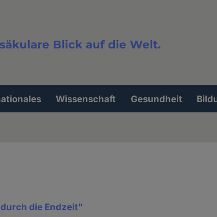
säkulare Blick auf die Welt.
extsuche
nationales
Wissenschaft
Gesundheit
Bild
durch die Endzeit"