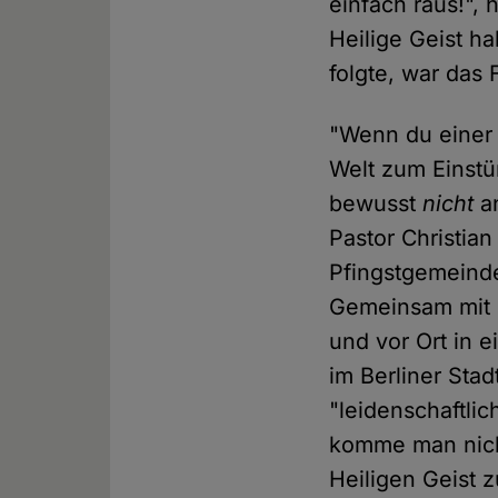
einfach raus!", 
Heilige Geist h
folgte, war das
"Wenn du einer 
Welt zum Einstü
bewusst
nicht
an
Pastor Christia
Pfingstgemeinde
Gemeinsam mit se
und vor Ort in 
im Berliner Stad
"leidenschaftli
komme man nicht
Heiligen Geist 