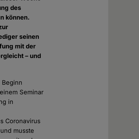
ung des
en können.
zur
rediger seinen
fung mit der
rgleicht – und
u Beginn
 einem Seminar
ng in
es Coronavirus
 und musste