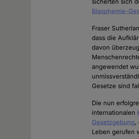
sicherten sich 
Blasphemie-Ge
Fraser Sutherla
dass die Aufklä
davon überzeug
Menschenrechte
angewendet wur
unmissverständl
Gesetze sind fa
Die nun erfolg
internationalen
Gesetzgebung
,
Leben gerufen w