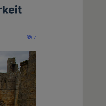
rkeit
7