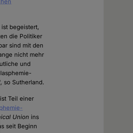
schen
, ist begeistert,
n die Politiker
ar sind mit den
ange nicht mehr
utliche und
Blasphemie-
, so Sutherland.
ist Teil einer
sphemie-
hical Union
ins
s seit Beginn