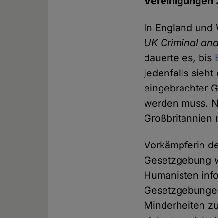
Vereinigungen z
In England und 
UK Criminal and
dauerte es, bis
jedenfalls sieh
eingebrachter G
werden muss. N
Großbritannien n
Vorkämpferin d
Gesetzgebung 
Humanisten info
Gesetzgebungen
Minderheiten zu