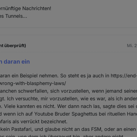
ernünftige Nachrichten!
s Tunnels...
ht überprüft)
Mi. 
h daran ein
daran ein Beispiel nehmen. So steht es ja auch in https://e
wrong-with-blasphemy-laws/
nchen schwerfallen, sich vorzustellen, wenn jemand seinen
gt. Ich versuchte, mir vorzustellen, wie es war, als ich and
. Viele kannten es nicht. Wer dann nach las, sagte dies sei
d wenn ich auf Youtube Bruder Spaghettus bei rituellen Han
faris als verrückt bezeichnet.
 kein Pastafari, und glaube nicht an das FSM, oder an einen
s sein, von dem ich überzeugt bin, aber andere nicht.