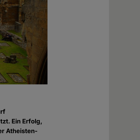
rf
zt. Ein Erfolg,
er Atheisten-