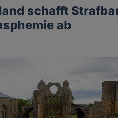
land schafft Strafba
asphemie ab
g