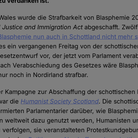
u verdanken ist.
Wales wurde die Strafbarkeit von Blasphemie 2
 Justice and Immigration Act
abgeschafft. Zwölf
Blasphemie nun auch in Schottland nicht mehr st
t es ein vergangenen Freitag von der schottisch
esetzentwurf vor, der jetzt vom Parlament vera
ach Verabschiedung des Gesetzes wäre Blasph
ur noch in Nordirland strafbar.
er Kampagne zur Abschaffung der schottischen
war die
Humanist Society Scotland
. Die schotti
rmierten Parlamentarier darüber, wie Blasphem
 weltweit dazu genutzt werden, Humanisten un
 verfolgen, sie veranstalteten Protestkundgeb