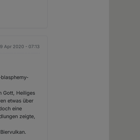
29 Apr 2020 - 07:13
nd-blasphemy-
 Gott, Heiliges
eren etwas über
 doch eine
dlungen zeigte,
 Biervulkan.