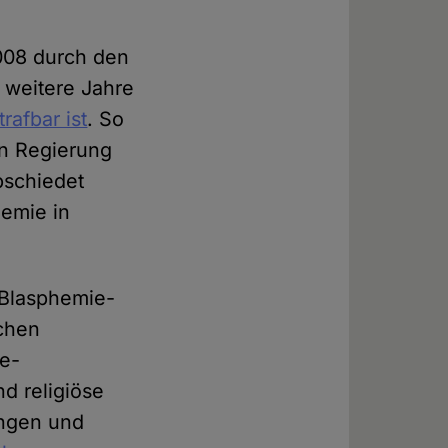
008 durch den
 weitere Jahre
rafbar ist
. So
en Regierung
bschiedet
emie in
 Blasphemie-
schen
ie-
d religiöse
ungen und