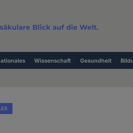
säkulare Blick auf die Welt.
extsuche
nationales
Wissenschaft
Gesundheit
Bild
LES