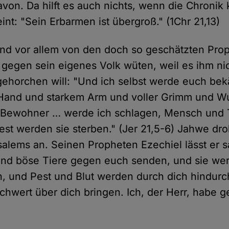
avon. Da hilft es auch nichts, wenn die Chronik
nt: "Sein Erbarmen ist übergroß." (1Chr 21,13)
nd vor allem von den doch so geschätzten Pro
gegen sein eigenes Volk wüten, weil es ihm ni
ehorchen will: "Und ich selbst werde euch be
 Hand und starkem Arm und voller Grimm und W
 Bewohner … werde ich schlagen, Mensch und T
est werden sie sterben." (Jer 21,5-6) Jahwe dro
alems an. Seinen Propheten Ezechiel lässt er 
nd böse Tiere gegen euch senden, und sie wer
, und Pest und Blut werden durch dich hindur
chwert über dich bringen. Ich, der Herr, habe g