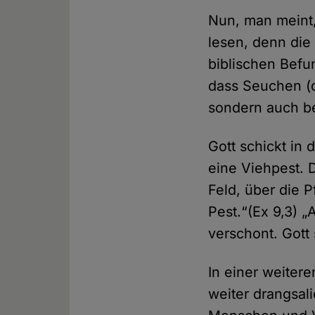
Nun, man meint,
lesen, denn die
biblischen Befu
dass Seuchen (di
sondern auch b
Gott schickt in
eine Viehpest. 
Feld, über die 
Pest.“(Ex 9,3) „
verschont. Gott
In einer weiter
weiter drangsal