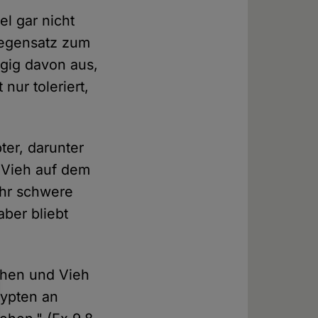
el gar nicht
Gegensatz zum
ngig davon aus,
nur toleriert,
er, darunter
 Vieh auf dem
ehr schwere
aber bliebt
chen und Vieh
gypten an