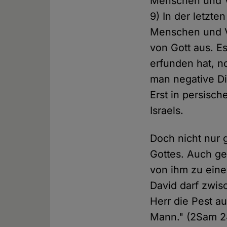
Menschen und V
9) In der letzte
Menschen und Vi
von Gott aus. Es
erfunden hat, n
man negative Di
Erst in persisch
Israels.
Doch nicht nur 
Gottes. Auch ge
von ihm zu einer
David darf zwisc
Herr die Pest a
Mann." (2Sam 24,