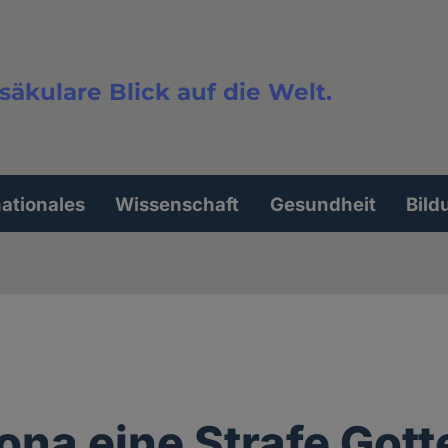
säkulare Blick auf die Welt.
extsuche
nationales
Wissenschaft
Gesundheit
Bild
rona eine Strafe Gott