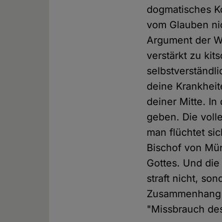
dogmatisches Ko
vom Glauben nich
Argument der We
verstärkt zu ki
selbstverständli
deine Krankheite
deiner Mitte. I
geben. Die voll
man flüchtet si
Bischof von Mün
Gottes. Und die
straft nicht, so
Zusammenhang z
"Missbrauch de