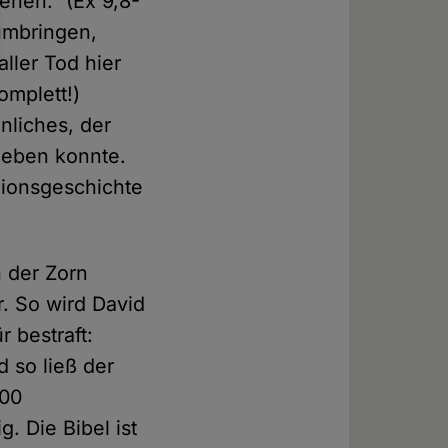
hen." (Ex 9,8-
 umbringen,
ller Tod hier
omplett!)
nliches, der
ieben konnte.
igionsgeschichte
h der Zorn
r. So wird David
 bestraft:
d so ließ der
000
. Die Bibel ist