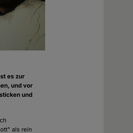
st es zur
en, und vor
rsticken und
ich
tt" als rein