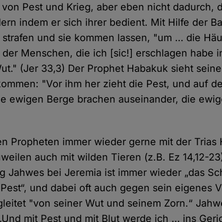
r von Pest und Krieg, aber eben nicht dadurch, d
ern indem er sich ihrer bedient. Mit Hilfe der Ba
 strafen und sie kommen lassen, "um … die Häu
 der Menschen, die ich [sic!] erschlagen habe 
ut." (Jer 33,3) Der Prophet Habakuk sieht sein
kommen: "Vor ihm her zieht die Pest, und auf d
ie ewigen Berge brachen auseinander, die ewi
 den Propheten immer wieder gerne mit der Trias
weilen auch mit wilden Tieren (z.B. Ez 14,12-23)
g Jahwes bei Jeremia ist immer wieder „das Sc
Pest“, und dabei oft auch gegen sein eigenes V
leitet "von seiner Wut und seinem Zorn.“ Jahwe
„Und mit Pest und mit Blut werde ich … ins Ger