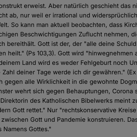
nstrukt erweist. Aber natürlich geschieht das ni
t ab, nur weil er irrational und widersprüchlich 
lt. So kann man aktuell beobachten, dass Kirch
tschigen Beschwichtigungen Zuflucht nehmen, di
ch bereithält. Gott ist der, der "alle deine Schuld
n heilt." (Ps 103,3). Gott wird "hinwegnehmen a
n deinem Land wird es weder Fehlgeburt noch Un
e Zahl deiner Tage werde ich dir gewähren." (E
ch gegen alle Wirklichkeit in die gewohnte Dogm
ster wehrt sich gegen Behauptungen, Corona se
 Direktorin des Katholischen Bibelwerks meint z
ndern Gott rettet." Nur "rechtskonservative Krei
wischen Gott und Pandemie konstruieren. Das 
s Namens Gottes."