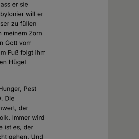
ass er sie
bylonier will er
ser zu füllen
in meinem Zorn
en Gott vom
em Fuß folgt ihm
gen Hügel
 Hunger, Pest
. Die
hwert, der
olk. Immer wird
 ist es, der
icht gehen. Und