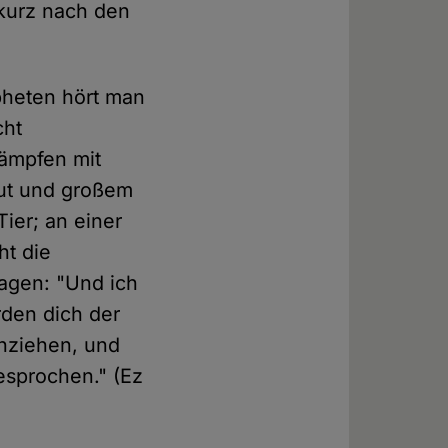
 kurz nach den
pheten hört man
cht
kämpfen mit
ut und großem
ier; an einer
ht die
sagen: "Und ich
den dich der
chziehen, und
esprochen." (Ez