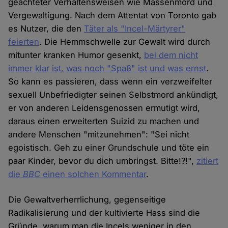
geächteter Verhaltensweisen wie Massenmord und
Vergewaltigung. Nach dem Attentat von Toronto gab
es Nutzer, die den
Täter als "Incel-Märtyrer"
feierten
. Die Hemmschwelle zur Gewalt wird durch
mitunter kranken Humor gesenkt,
bei dem nicht
immer klar ist, was noch "Spaß" ist und was ernst
.
So kann es passieren, dass wenn ein verzweifelter
sexuell Unbefriedigter seinen Selbstmord ankündigt,
er von anderen Leidensgenossen ermutigt wird,
daraus einen erweiterten Suizid zu machen und
andere Menschen "mitzunehmen": "Sei nicht
egoistisch. Geh zu einer Grundschule und töte ein
paar Kinder, bevor du dich umbringst. Bitte!?!",
zitiert
die
BBC
einen solchen Kommentar
.
Die Gewaltverherrlichung, gegenseitige
Radikalisierung und der kultivierte Hass sind die
Gründe, warum man die Incels weniger in den