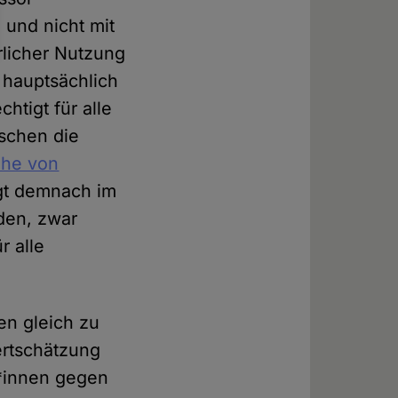
 und nicht mit
rlicher Nutzung
s hauptsächlich
htigt für alle
nschen die
ihe von
egt demnach im
den, zwar
r alle
en gleich zu
ertschätzung
r*innen gegen