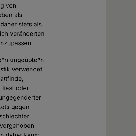
ng von
aben als
daher stets als
sich veränderten
 anzupassen.
ne*n ungeübte*n
istik verwendet
ttfinde,
liest oder
 ungegenderter
stets gegen
schlechter
ervorgehoben
ann daher kaum