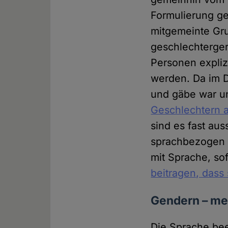
Formulierung g
mitgemeinte Gru
geschlechterger
Personen expliz
werden. Da im 
und gäbe war u
Geschlechtern a
sind es fast au
sprachbezogen u
mit Sprache, sof
beitragen, dass
Gendern – meh
Die Sprache bee