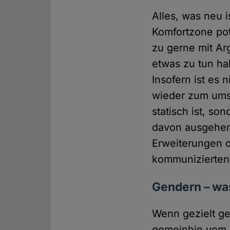
Alles, was neu 
Komfortzone po
zu gerne mit Arg
etwas zu tun ha
Insofern ist es
wieder zum ums
statisch ist, so
davon ausgehen
Erweiterungen d
kommunizierten 
Gendern – was
Wenn gezielt g
gemeinhin vom 