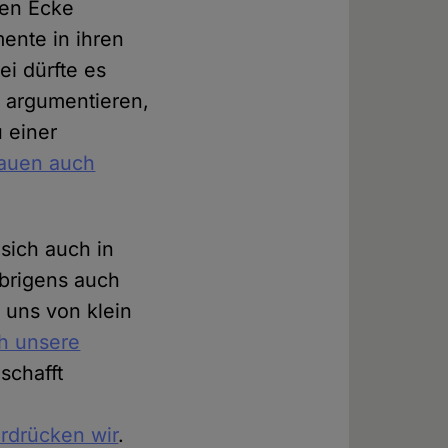
hen Ecke
ente in ihren
ei dürfte es
 argumentieren,
 einer
rauen auch
 sich auch in
brigens auch
 uns von klein
ch unsere
 schafft
r
erdrücken wir
.