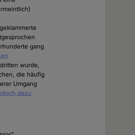
meintlich)
usgeklammerte
itgesprochen
hrhunderte gang
hen
tritten wurde,
hen, die häufig
sterer Umgang
edoch dazu
ssor"