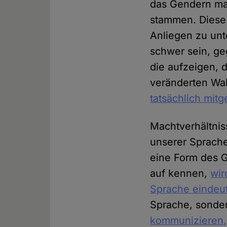
das Gendern ma
stammen. Diese 
Anliegen zu unte
schwer sein, ge
die aufzeigen, 
veränderten Wa
tatsächlich mit
Machtverhältniss
unserer Sprach
eine Form des G
auf kennen,
wir
Sprache eindeut
Sprache, sondern
kommunizieren, 