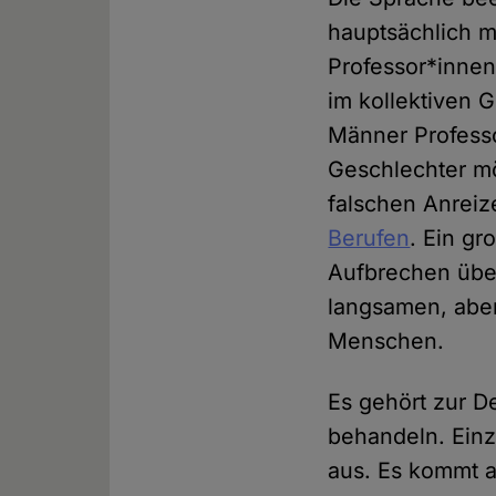
hauptsächlich m
Professor*innen
im kollektiven 
Männer Professo
Geschlechter mö
falschen Anrei
Berufen
. Ein g
Aufbrechen über
langsamen, aber
Menschen.
Es gehört zur D
behandeln. Einz
aus. Es kommt a