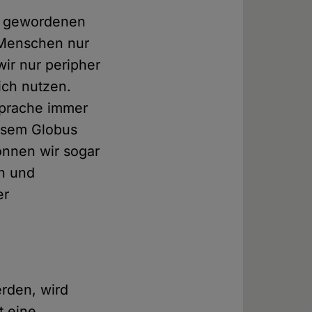
eb gewordenen
 Menschen nur
wir nur peripher
ich nutzen.
 Sprache immer
esem Globus
können wir sogar
n und
er
rden, wird
t eine