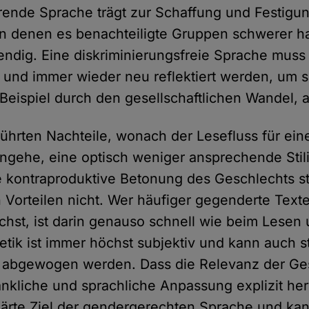
erende Sprache trägt zur Schaffung und Festigu
 in denen es benachteiligte Gruppen schwerer h
ndig. Eine diskriminierungsfreie Sprache muss 
t und immer wieder neu reflektiert werden, um 
 Beispiel durch den gesellschaftlichen Wandel,
ührten Nachteile, wonach der Lesefluss für ei
engehe, eine optisch weniger ansprechende Stil
 kontraproduktive Betonung des Geschlechts sta
Vorteilen nicht. Wer häufiger gegenderte Texte 
chst, ist darin genauso schnell wie beim Lesen
etik ist immer höchst subjektiv und kann auch 
 abgewogen werden. Dass die Relevanz der Ge
nkliche und sprachliche Anpassung explizit h
rklärte Ziel der gendergerechten Sprache und k