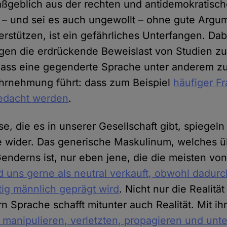
ßgeblich aus der rechten und antidemokratisc
– und sei es auch ungewollt – ohne gute Argum
rstützen, ist ein gefährliches Unterfangen. Dab
gen die erdrückende Beweislast von Studien zu
dass eine gegenderte Sprache unter anderem zu
hrnehmung führt: dass zum Beispiel
häufiger F
gedacht werden
.
e, die es in unserer Gesellschaft gibt, spiegeln
e wider. Das generische Maskulinum, welches ü
enderns ist, nur eben jene, die die meisten von
d uns gerne als neutral verkauft, obwohl dadur
ig männlich geprägt wird
. Nicht nur die Realität
 Sprache schafft mitunter auch Realität. Mit ih
manipulieren, verletzten, propagieren und unt