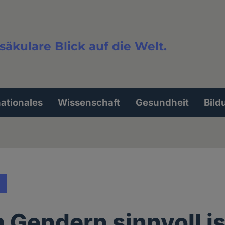
säkulare Blick auf die Welt.
extsuche
nationales
Wissenschaft
Gesundheit
Bild
Gendern sinnvoll is