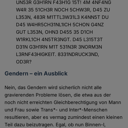
UN53R G3H1RN F43H1G 15T! 4M 4NF4NG
W4R 35 51CH3R NOCH 5CHW3R, D45 ZU
L353N, 483R M1TTL3W31L3 K4NN5T DU
D45 W4HR5CH31NL1ICH 5CHON G4NZ
GUT L353N, OHN3 D455 35 D1CH
W1RKL1CH 4N5TR3NGT. D45 L315T3T
D31N G3H1RN M1T 531N3R 3NORM3N
L3RNF43HIGKEIT. 8331NDRUCK3ND,
OD3R?
Gendern – ein Ausblick
Nein, das Gendern wird sicherlich nicht alle
gravierenden Probleme lösen, die etwa aus der
noch nicht erreichten Gleichberechtigung von Mann
und Frau sowie Trans*- und Inter*-Menschen
resultieren, aber es vermag zumindest einen kleinen
Teil dazu beizutragen. Egal, ob nun Binnen-I,