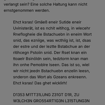
verlangt sein? Eine solche Haltung kann nicht
ernstgenommen werden.
Ehct ksras! Gmäeß eneir Sutide eneir
Uvinisterät, ist es nchit witihcg, in wlecehr
Rneflogheie die Bstachuebn in eneim Wort
snid, das ezniige, was wcthiig ist, ist, dsas
der estre und der leztte Bstabchue an der
ritihcegn Pstoiin snid. Der Rset knan ein
ttoaelr Bsinöldn sein, tedztorm knan man
ihn onhe Pemoblre lseen. Das ist so, wiel
wir nicht jeedn Bstachuebn enzelin leesn,
snderon das Wort als Gzeans enkreenn.
Ehct ksras! Das ghet wicklirh!
D1353 M1TT31LUNG Z31GT D1R, ZU
W3LCH3N GRO554RT1G3N L315TUNG3N