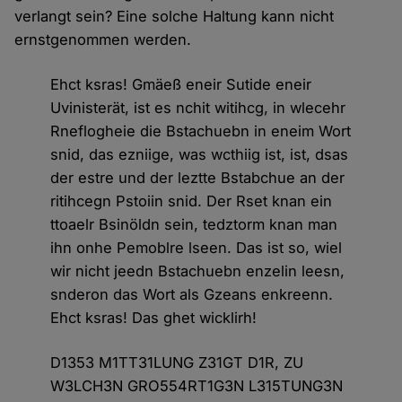
verlangt sein? Eine solche Haltung kann nicht
ernstgenommen werden.
Ehct ksras! Gmäeß eneir Sutide eneir
Uvinisterät, ist es nchit witihcg, in wlecehr
Rneflogheie die Bstachuebn in eneim Wort
snid, das ezniige, was wcthiig ist, ist, dsas
der estre und der leztte Bstabchue an der
ritihcegn Pstoiin snid. Der Rset knan ein
ttoaelr Bsinöldn sein, tedztorm knan man
ihn onhe Pemoblre lseen. Das ist so, wiel
wir nicht jeedn Bstachuebn enzelin leesn,
snderon das Wort als Gzeans enkreenn.
Ehct ksras! Das ghet wicklirh!
D1353 M1TT31LUNG Z31GT D1R, ZU
W3LCH3N GRO554RT1G3N L315TUNG3N