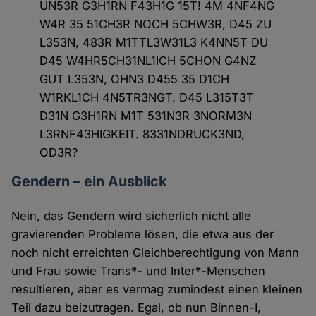
UN53R G3H1RN F43H1G 15T! 4M 4NF4NG
W4R 35 51CH3R NOCH 5CHW3R, D45 ZU
L353N, 483R M1TTL3W31L3 K4NN5T DU
D45 W4HR5CH31NL1ICH 5CHON G4NZ
GUT L353N, OHN3 D455 35 D1CH
W1RKL1CH 4N5TR3NGT. D45 L315T3T
D31N G3H1RN M1T 531N3R 3NORM3N
L3RNF43HIGKEIT. 8331NDRUCK3ND,
OD3R?
Gendern – ein Ausblick
Nein, das Gendern wird sicherlich nicht alle
gravierenden Probleme lösen, die etwa aus der
noch nicht erreichten Gleichberechtigung von Mann
und Frau sowie Trans*- und Inter*-Menschen
resultieren, aber es vermag zumindest einen kleinen
Teil dazu beizutragen. Egal, ob nun Binnen-I,