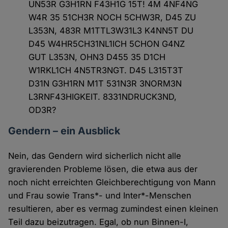
UN53R G3H1RN F43H1G 15T! 4M 4NF4NG
W4R 35 51CH3R NOCH 5CHW3R, D45 ZU
L353N, 483R M1TTL3W31L3 K4NN5T DU
D45 W4HR5CH31NL1ICH 5CHON G4NZ
GUT L353N, OHN3 D455 35 D1CH
W1RKL1CH 4N5TR3NGT. D45 L315T3T
D31N G3H1RN M1T 531N3R 3NORM3N
L3RNF43HIGKEIT. 8331NDRUCK3ND,
OD3R?
Gendern – ein Ausblick
Nein, das Gendern wird sicherlich nicht alle
gravierenden Probleme lösen, die etwa aus der
noch nicht erreichten Gleichberechtigung von Mann
und Frau sowie Trans*- und Inter*-Menschen
resultieren, aber es vermag zumindest einen kleinen
Teil dazu beizutragen. Egal, ob nun Binnen-I,