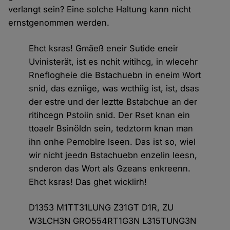
verlangt sein? Eine solche Haltung kann nicht
ernstgenommen werden.
Ehct ksras! Gmäeß eneir Sutide eneir
Uvinisterät, ist es nchit witihcg, in wlecehr
Rneflogheie die Bstachuebn in eneim Wort
snid, das ezniige, was wcthiig ist, ist, dsas
der estre und der leztte Bstabchue an der
ritihcegn Pstoiin snid. Der Rset knan ein
ttoaelr Bsinöldn sein, tedztorm knan man
ihn onhe Pemoblre lseen. Das ist so, wiel
wir nicht jeedn Bstachuebn enzelin leesn,
snderon das Wort als Gzeans enkreenn.
Ehct ksras! Das ghet wicklirh!
D1353 M1TT31LUNG Z31GT D1R, ZU
W3LCH3N GRO554RT1G3N L315TUNG3N