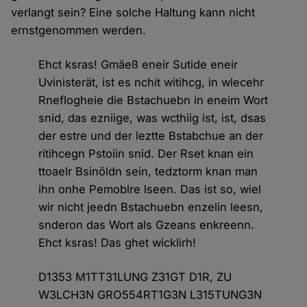
verlangt sein? Eine solche Haltung kann nicht
ernstgenommen werden.
Ehct ksras! Gmäeß eneir Sutide eneir
Uvinisterät, ist es nchit witihcg, in wlecehr
Rneflogheie die Bstachuebn in eneim Wort
snid, das ezniige, was wcthiig ist, ist, dsas
der estre und der leztte Bstabchue an der
ritihcegn Pstoiin snid. Der Rset knan ein
ttoaelr Bsinöldn sein, tedztorm knan man
ihn onhe Pemoblre lseen. Das ist so, wiel
wir nicht jeedn Bstachuebn enzelin leesn,
snderon das Wort als Gzeans enkreenn.
Ehct ksras! Das ghet wicklirh!
D1353 M1TT31LUNG Z31GT D1R, ZU
W3LCH3N GRO554RT1G3N L315TUNG3N