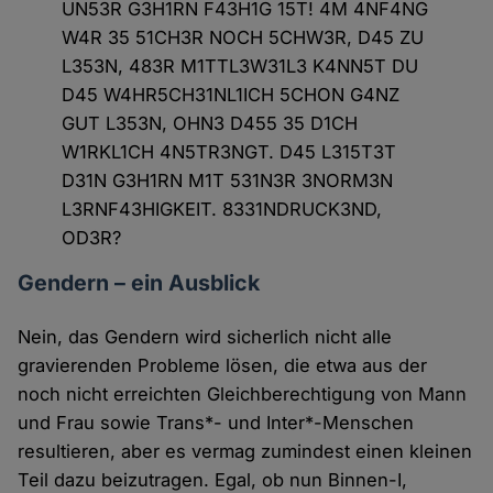
UN53R G3H1RN F43H1G 15T! 4M 4NF4NG
W4R 35 51CH3R NOCH 5CHW3R, D45 ZU
L353N, 483R M1TTL3W31L3 K4NN5T DU
D45 W4HR5CH31NL1ICH 5CHON G4NZ
GUT L353N, OHN3 D455 35 D1CH
W1RKL1CH 4N5TR3NGT. D45 L315T3T
D31N G3H1RN M1T 531N3R 3NORM3N
L3RNF43HIGKEIT. 8331NDRUCK3ND,
OD3R?
Gendern – ein Ausblick
Nein, das Gendern wird sicherlich nicht alle
gravierenden Probleme lösen, die etwa aus der
noch nicht erreichten Gleichberechtigung von Mann
und Frau sowie Trans*- und Inter*-Menschen
resultieren, aber es vermag zumindest einen kleinen
Teil dazu beizutragen. Egal, ob nun Binnen-I,