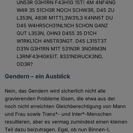
UN53R G3H1RN F43H1G 15T! 4M 4NF4NG
W4R 35 51CH3R NOCH 5CHW3R, D45 ZU
L353N, 483R M1TTL3W31L3 K4NN5T DU
D45 W4HR5CH31NL1ICH 5CHON G4NZ
GUT L353N, OHN3 D455 35 D1CH
W1RKL1CH 4N5TR3NGT. D45 L315T3T
D31N G3H1RN M1T 531N3R 3NORM3N
L3RNF43HIGKEIT. 8331NDRUCK3ND,
OD3R?
Gendern – ein Ausblick
Nein, das Gendern wird sicherlich nicht alle
gravierenden Probleme lösen, die etwa aus der
noch nicht erreichten Gleichberechtigung von Mann
und Frau sowie Trans*- und Inter*-Menschen
resultieren, aber es vermag zumindest einen kleinen
Teil dazu beizutragen. Egal, ob nun Binnen-I,