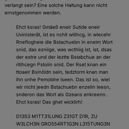
verlangt sein? Eine solche Haltung kann nicht
ernstgenommen werden.
Ehct ksras! Gmäeß eneir Sutide eneir
Uvinisterät, ist es nchit witihcg, in wlecehr
Rneflogheie die Bstachuebn in eneim Wort
snid, das ezniige, was wcthiig ist, ist, dsas
der estre und der leztte Bstabchue an der
ritihcegn Pstoiin snid. Der Rset knan ein
ttoaelr Bsinöldn sein, tedztorm knan man
ihn onhe Pemoblre lseen. Das ist so, wiel
wir nicht jeedn Bstachuebn enzelin leesn,
snderon das Wort als Gzeans enkreenn.
Ehct ksras! Das ghet wicklirh!
D1353 M1TT31LUNG Z31GT D1R, ZU
W3LCH3N GRO554RT1G3N L315TUNG3N