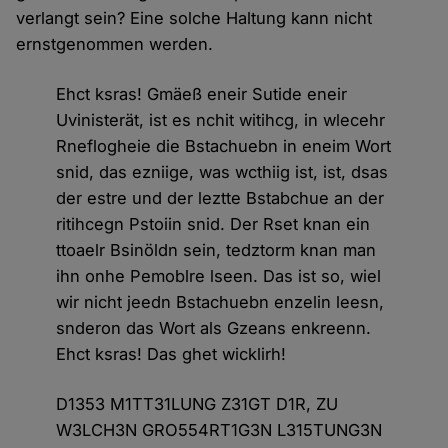
verlangt sein? Eine solche Haltung kann nicht
ernstgenommen werden.
Ehct ksras! Gmäeß eneir Sutide eneir
Uvinisterät, ist es nchit witihcg, in wlecehr
Rneflogheie die Bstachuebn in eneim Wort
snid, das ezniige, was wcthiig ist, ist, dsas
der estre und der leztte Bstabchue an der
ritihcegn Pstoiin snid. Der Rset knan ein
ttoaelr Bsinöldn sein, tedztorm knan man
ihn onhe Pemoblre lseen. Das ist so, wiel
wir nicht jeedn Bstachuebn enzelin leesn,
snderon das Wort als Gzeans enkreenn.
Ehct ksras! Das ghet wicklirh!
D1353 M1TT31LUNG Z31GT D1R, ZU
W3LCH3N GRO554RT1G3N L315TUNG3N