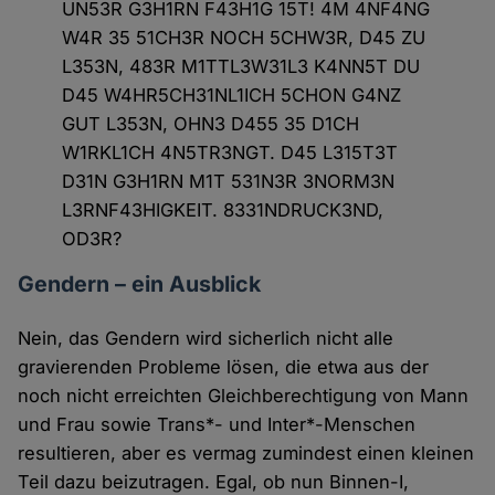
UN53R G3H1RN F43H1G 15T! 4M 4NF4NG
W4R 35 51CH3R NOCH 5CHW3R, D45 ZU
L353N, 483R M1TTL3W31L3 K4NN5T DU
D45 W4HR5CH31NL1ICH 5CHON G4NZ
GUT L353N, OHN3 D455 35 D1CH
W1RKL1CH 4N5TR3NGT. D45 L315T3T
D31N G3H1RN M1T 531N3R 3NORM3N
L3RNF43HIGKEIT. 8331NDRUCK3ND,
OD3R?
Gendern – ein Ausblick
Nein, das Gendern wird sicherlich nicht alle
gravierenden Probleme lösen, die etwa aus der
noch nicht erreichten Gleichberechtigung von Mann
und Frau sowie Trans*- und Inter*-Menschen
resultieren, aber es vermag zumindest einen kleinen
Teil dazu beizutragen. Egal, ob nun Binnen-I,