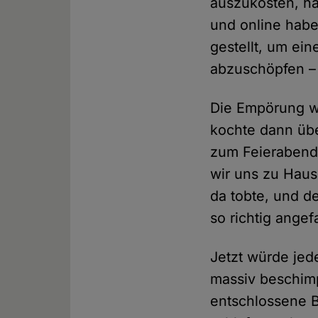
auszukosten, ha
und online habe
gestellt, um ei
abzuschöpfen – 
Die Empörung wa
kochte dann übe
zum Feierabend 
wir uns zu Haus
da tobte, und d
so richtig angef
Jetzt würde jed
massiv beschimp
entschlossene B