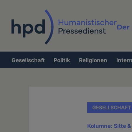
Direkt
zum
Inhalt
Der 
Vollt
Gesellschaft
Politik
Religionen
Inter
Hauptnavigation
GESELLSCHAFT
Kolumne: Sitte 