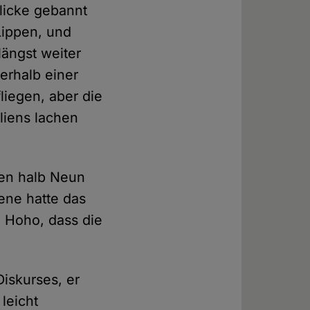
Blicke gebannt
Lippen, und
längst weiter
terhalb einer
iegen, aber die
liens lachen
gen halb Neun
ene hatte das
! Hoho, dass die
Diskurses, er
 leicht