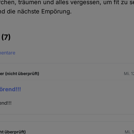
rchen, träumen und alles vergessen, um fit zu s
nd die nächste Empörung.
e
(7)
mentare
 (nicht überprüft)
Mi. 
örend!!!
end!!!
ht überprüft)
Mi. 