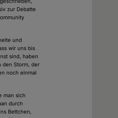
 geschrieben,
iv zur Debatte
 Community
helte und
ss wir uns bis
nst sind, haben
n den Storm, der
en noch einmal
de man sich
man durch
ins Bettchen,