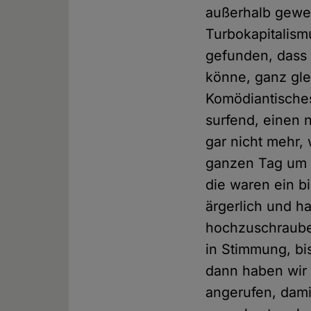
außerhalb gewes
Turbokapitalism
gefunden, dass 
könne, ganz gle
Komödiantisches
surfend, einen 
gar nicht mehr,
ganzen Tag um d
die waren ein 
ärgerlich und ha
hochzuschrauben
in Stimmung, bis
dann haben wir 
angerufen, dami