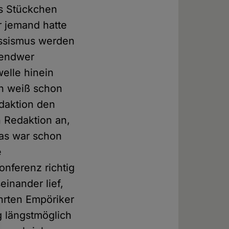
es Stückchen
r jemand hatte
assismus werden
gendwer
elle hinein
ch weiß schon
edaktion den
n Redaktion an,
as war schon
e
nferenz richtig
einander lief,
hrten Empöriker
g längstmöglich