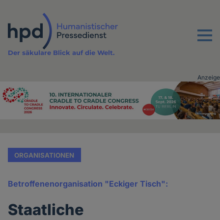
Direkt
zum
Inhalt
Menu
Der säkulare Blick auf die Welt.
Anzeige
Advertising
vor
Inhalt
ORGANISATIONEN
Betroffenenorganisation "Eckiger Tisch":
Staatliche