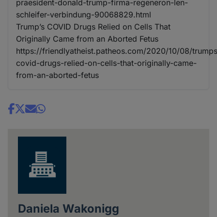
praesident-donald-trump-firma-regeneron-len-
schleifer-verbindung-90068829.html
Trump’s COVID Drugs Relied on Cells That
Originally Came from an Aborted Fetus
https://friendlyatheist.patheos.com/2020/10/08/trump
covid-drugs-relied-on-cells-that-originally-came-
from-an-aborted-fetus
Share
news
Daniela Wakonigg