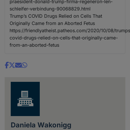
praesident-donald-trump-firma-regeneron-len-
schleifer-verbindung-90068829.html
Trump’s COVID Drugs Relied on Cells That
Originally Came from an Aborted Fetus
https://friendlyatheist.patheos.com/2020/10/08/trump
covid-drugs-relied-on-cells-that-originally-came-
from-an-aborted-fetus
Share
news
Daniela Wakonigg