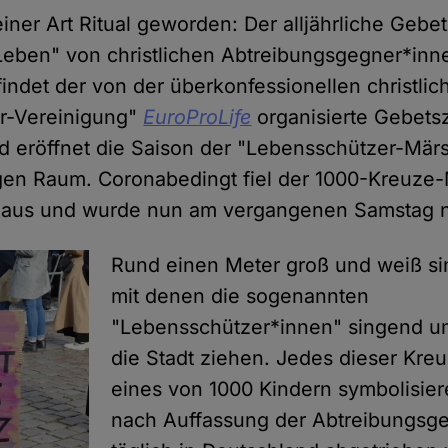
einer Art Ritual geworden: Der alljährliche Geb
Leben" von christlichen Abtreibungsgegner*inn
indet der von der überkonfessionellen christlic
r-Vereinigung"
EuroProLife
organisierte Gebets
nd eröffnet die Saison der "Lebensschützer-Mär
gen Raum. Coronabedingt fiel der 1000-Kreuze
h aus und wurde nun am vergangenen Samstag 
Rund einen Meter groß und weiß si
mit denen die sogenannten
"Lebensschützer*innen" singend u
die Stadt ziehen. Jedes dieser Kreu
eines von 1000 Kindern symbolisie
nach Auffassung der Abtreibungsg