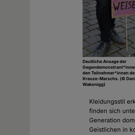
Deutliche Ansage der
Gegendemonstrant*inne
den Teilnehmer*innen de
Kreuze-Marschs. (© Dani
Wakonigg)
Kleidungsstil e
finden sich unt
Generation domi
Geistlichen in 