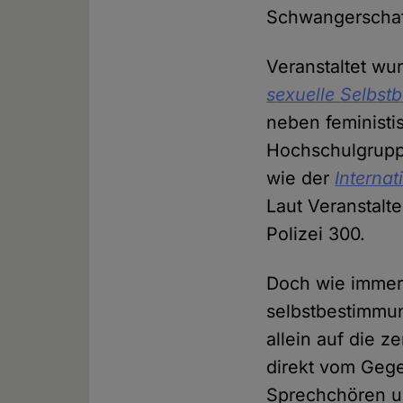
Schwangerscha
Veranstaltet w
sexuelle Selbs
neben feministi
Hochschulgruppe
wie der
Interna
Laut Veranstalt
Polizei 300.
Doch wie immer 
selbstbestimmun
allein auf die 
direkt vom Gege
Sprechchören u