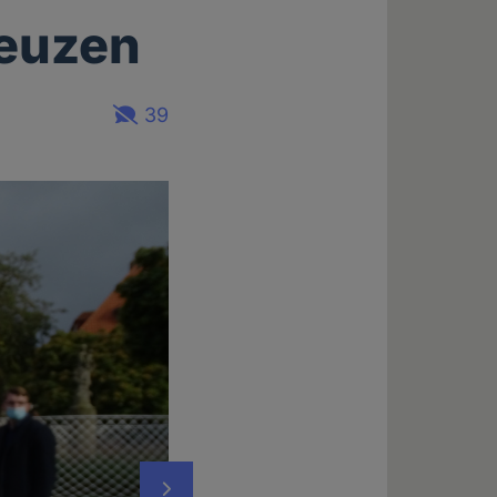
reuzen
39
Nächstes