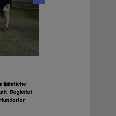
Die rund 50 Teilnehmer*innen des 1000-Kr
© Daniela Wakonigg
ljährliche
tt. Begleitet
 Hunderten