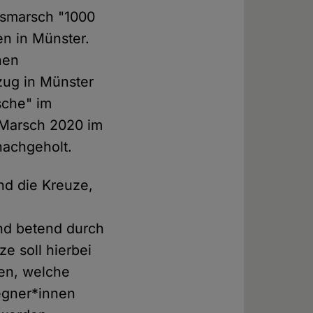
etsmarsch "1000
en in Münster.
hen
zug in Münster
sche" im
-Marsch 2020 im
nachgeholt.
nd die Kreuze,
nd betend durch
ze soll hierbei
ren, welche
egner*innen