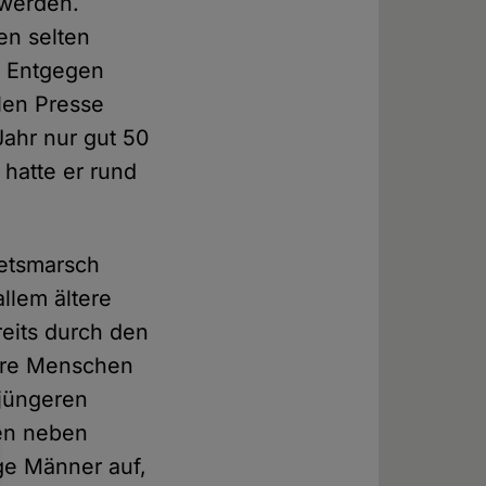
 werden.
en selten
. Entgegen
len Presse
ahr nur gut 50
 hatte er rund
betsmarsch
llem ältere
eits durch den
gere Menschen
 jüngeren
len neben
nge Männer auf,