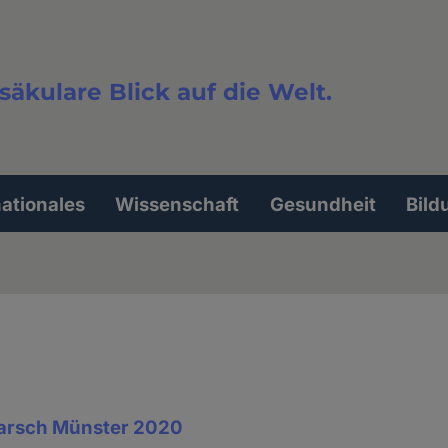
säkulare Blick auf die Welt.
extsuche
nationales
Wissenschaft
Gesundheit
Bild
rsch Münster 2020