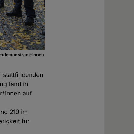
gendemonstrant*innen
r stattfindenden
ng fand in
r*innen auf
und 219 im
igkeit für