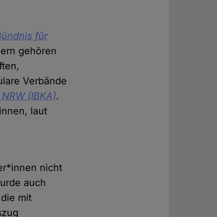
Bündnis für
zern gehören
ften,
kulare Verbände
n NRW (IBKA)
.
nnen, laut
r*innen nicht
wurde auch
die mit
szug