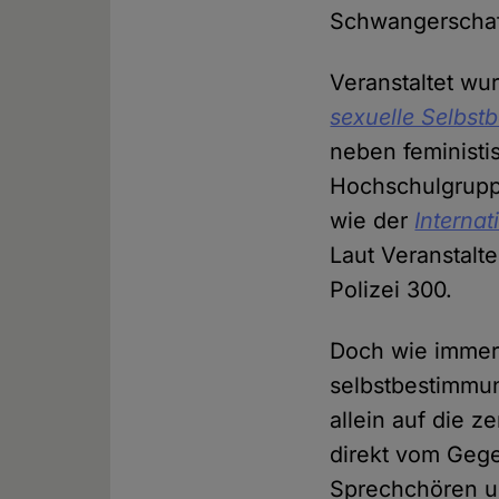
Schwangerscha
Veranstaltet w
sexuelle Selbs
neben feministi
Hochschulgruppe
wie der
Interna
Laut Veranstalt
Polizei 300.
Doch wie immer 
selbstbestimmun
allein auf die 
direkt vom Gege
Sprechchören u