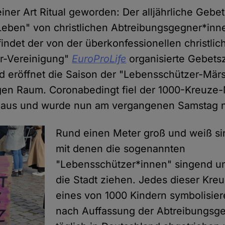
einer Art Ritual geworden: Der alljährliche Geb
Leben" von christlichen Abtreibungsgegner*inn
indet der von der überkonfessionellen christlic
r-Vereinigung"
EuroProLife
organisierte Gebets
nd eröffnet die Saison der "Lebensschützer-Mär
gen Raum. Coronabedingt fiel der 1000-Kreuze
h aus und wurde nun am vergangenen Samstag 
Rund einen Meter groß und weiß si
mit denen die sogenannten
"Lebensschützer*innen" singend u
die Stadt ziehen. Jedes dieser Kreu
eines von 1000 Kindern symbolisie
nach Auffassung der Abtreibungsg