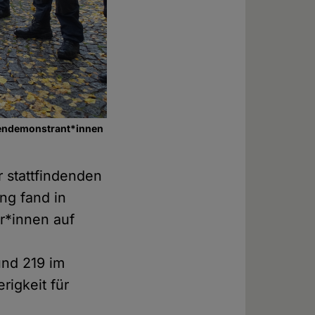
gendemonstrant*innen
r stattfindenden
ng fand in
r*innen auf
und 219 im
igkeit für