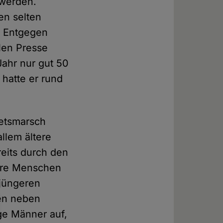
 werden.
en selten
. Entgegen
len Presse
ahr nur gut 50
 hatte er rund
betsmarsch
llem ältere
eits durch den
gere Menschen
 jüngeren
len neben
nge Männer auf,