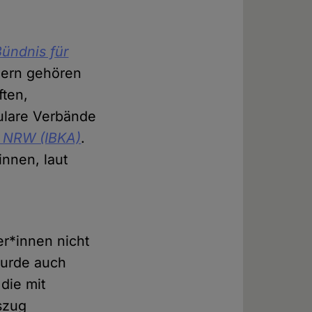
Bündnis für
zern gehören
ften,
kulare Verbände
n NRW (IBKA)
.
nnen, laut
r*innen nicht
wurde auch
die mit
szug