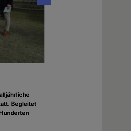
Die rund 50 Teilnehmer*innen des 1000-Kr
© Daniela Wakonigg
ljährliche
tt. Begleitet
 Hunderten