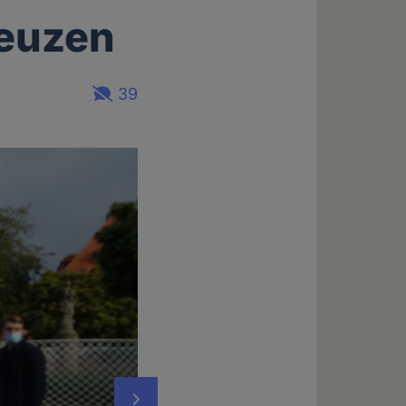
reuzen
39
Nächstes