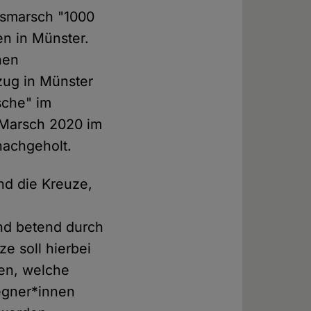
etsmarsch "1000
en in Münster.
hen
zug in Münster
sche" im
-Marsch 2020 im
nachgeholt.
nd die Kreuze,
nd betend durch
ze soll hierbei
ren, welche
egner*innen