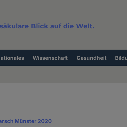
säkulare Blick auf die Welt.
extsuche
nationales
Wissenschaft
Gesundheit
Bild
rsch Münster 2020