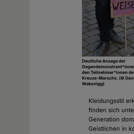
Deutliche Ansage der
Gegendemonstrant*inne
den Teilnehmer*innen de
Kreuze-Marschs. (© Dani
Wakonigg)
Kleidungsstil e
finden sich unt
Generation domi
Geistlichen in 