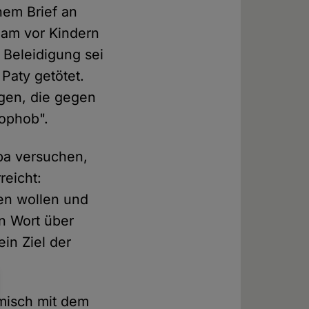
nem Brief an
slam vor Kindern
e Beleidigung sei
 Paty getötet.
igen, die gegen
mophob".
opa versuchen,
reicht:
gen wollen und
n Wort über
ein Ziel der
emisch mit dem