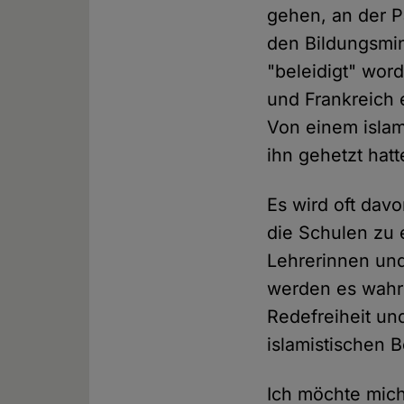
gehen, an der P
den Bildungsmin
"beleidigt" word
und Frankreich e
Von einem islam
ihn gehetzt hatt
Es wird oft dav
die Schulen zu e
Lehrerinnen und
werden es wahrs
Redefreiheit und
islamistischen
Ich möchte mich