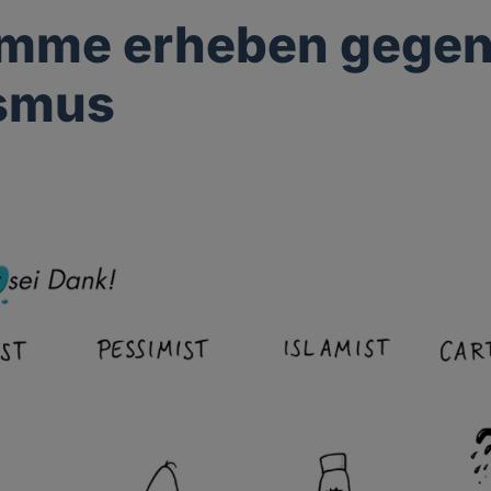
imme erheben gege
ismus