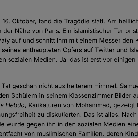
16. Oktober, fand die Tragödie statt. Am helllic
n der Nähe von Paris. Ein islamistischer Terroris
aty auf und schnitt ihm mit einem Messer den K
o seines enthaupteten Opfers auf Twitter und Isl
den sozialen Medien. Ja, das ist erst vor einigen
 Tat geschah nicht aus heiterem Himmel. Samu
r den Schülern in seinem Klassenzimmer Bilder a
ie Hebdo
, Karikaturen von Mohammad, gezeigt h
ngsfreiheit zu diskutierten. Das ist alles. Nach
de wurde gegen ihn in den sozialen Medien eine
tfacht von muslimischen Familien, deren Kinde