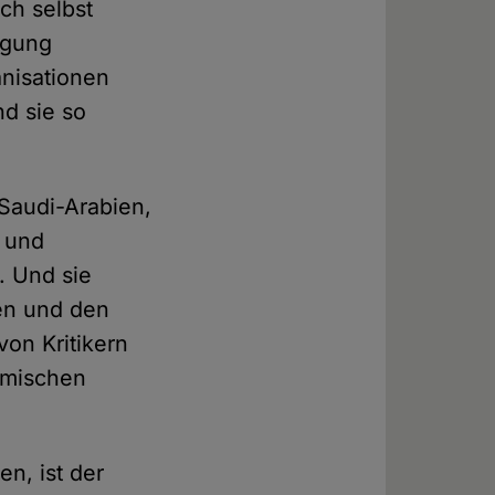
ch selbst
egung
anisationen
nd sie so
 Saudi-Arabien,
s und
. Und sie
en und den
on Kritikern
amischen
n, ist der