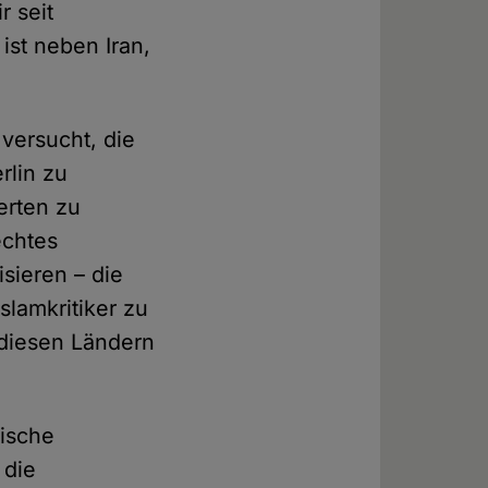
r seit
ist neben Iran,
versucht, die
rlin zu
erten zu
echtes
isieren – die
slamkritiker zu
 diesen Ländern
ische
 die