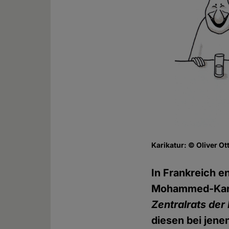
Karikatur: © Oliver Ot
In Frankreich e
Mohammed-Karik
Zentralrats der
diesen bei jenen