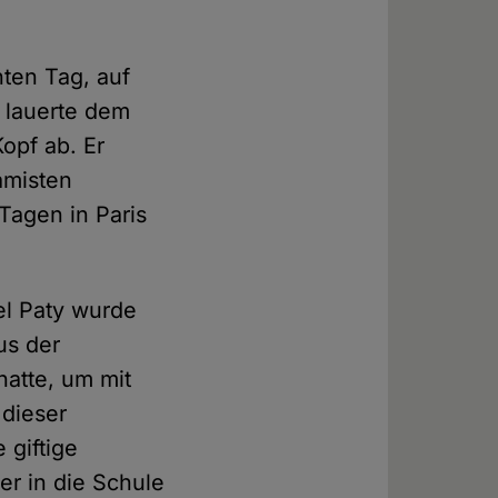
hten Tag, auf
t lauerte dem
opf ab. Er
amisten
 Tagen in Paris
el Paty wurde
us der
atte, um mit
 dieser
 giftige
r in die Schule