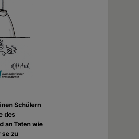
einen Schülern
e des
ld an Taten wie
r se zu