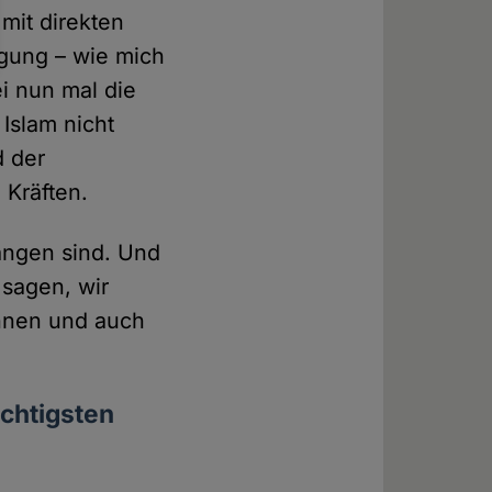
mit direkten
egung – wie mich
ei nun mal die
 Islam nicht
d der
 Kräften.
angen sind. Und
sagen, wir
innen und auch
ichtigsten