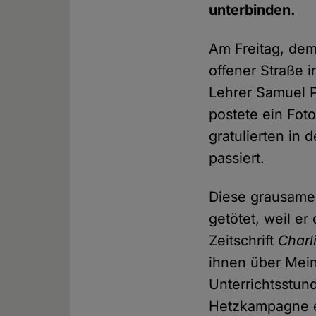
unterbinden.
Am Freitag, dem 
offener Straße i
Lehrer Samuel P
postete ein Fot
gratulierten in 
passiert.
Diese grausame
getötet, weil e
Zeitschrift
Charl
ihnen über Meinu
Unterrichtsstun
Hetzkampagne en