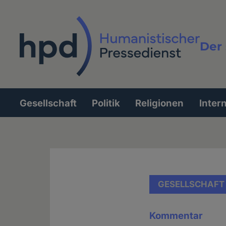
Direkt
zum
Inhalt
Der 
Vollt
Gesellschaft
Politik
Religionen
Inter
Hauptnavigation
GESELLSCHAFT
Kommentar