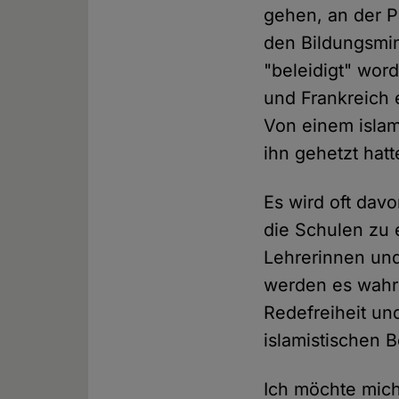
gehen, an der P
den Bildungsmin
"beleidigt" word
und Frankreich e
Von einem islam
ihn gehetzt hatt
Es wird oft dav
die Schulen zu e
Lehrerinnen und
werden es wahrs
Redefreiheit und
islamistischen
Ich möchte mich