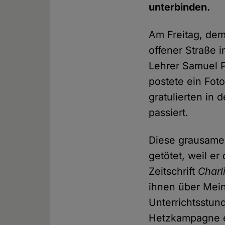
unterbinden.
Am Freitag, dem 
offener Straße i
Lehrer Samuel P
postete ein Fot
gratulierten in 
passiert.
Diese grausame
getötet, weil e
Zeitschrift
Charl
ihnen über Meinu
Unterrichtsstun
Hetzkampagne en