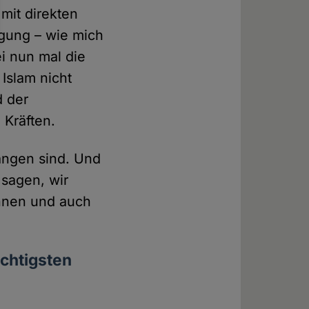
mit direkten
egung – wie mich
ei nun mal die
 Islam nicht
d der
 Kräften.
angen sind. Und
sagen, wir
innen und auch
ichtigsten