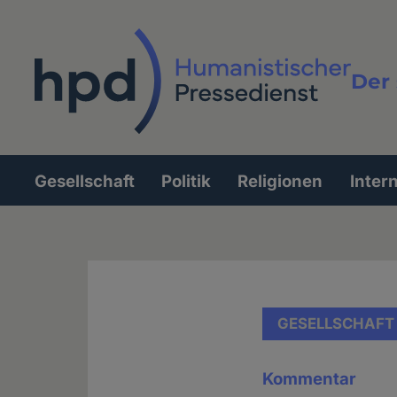
Direkt
zum
Inhalt
Der 
Vollt
Gesellschaft
Politik
Religionen
Inter
Hauptnavigation
GESELLSCHAFT
Kommentar