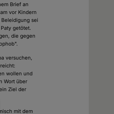
nem Brief an
slam vor Kindern
e Beleidigung sei
 Paty getötet.
igen, die gegen
mophob".
opa versuchen,
reicht:
gen wollen und
n Wort über
ein Ziel der
emisch mit dem