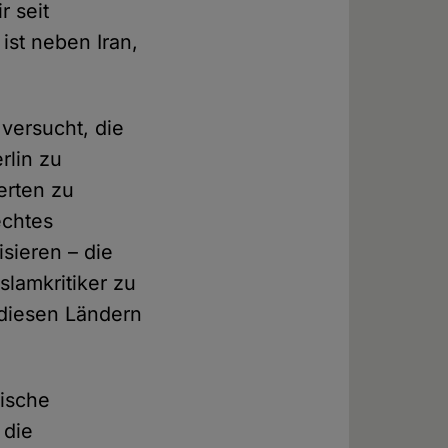
r seit
ist neben Iran,
versucht, die
rlin zu
erten zu
echtes
isieren – die
slamkritiker zu
 diesen Ländern
ische
 die