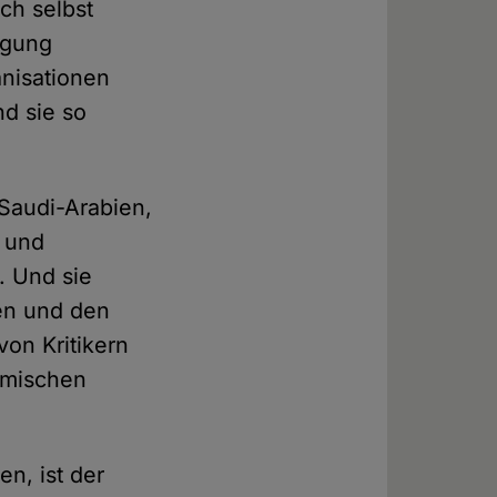
ch selbst
egung
anisationen
nd sie so
 Saudi-Arabien,
s und
. Und sie
en und den
on Kritikern
amischen
n, ist der