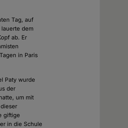
hten Tag, auf
t lauerte dem
opf ab. Er
amisten
 Tagen in Paris
el Paty wurde
us der
atte, um mit
 dieser
 giftige
r in die Schule