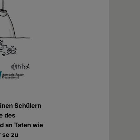
einen Schülern
e des
ld an Taten wie
r se zu