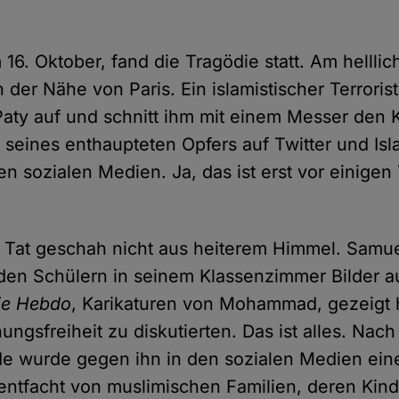
16. Oktober, fand die Tragödie statt. Am helllic
n der Nähe von Paris. Ein islamistischer Terroris
aty auf und schnitt ihm mit einem Messer den K
o seines enthaupteten Opfers auf Twitter und Isl
den sozialen Medien. Ja, das ist erst vor einigen
 Tat geschah nicht aus heiterem Himmel. Samu
r den Schülern in seinem Klassenzimmer Bilder a
ie Hebdo
, Karikaturen von Mohammad, gezeigt h
ngsfreiheit zu diskutierten. Das ist alles. Nach
de wurde gegen ihn in den sozialen Medien eine
tfacht von muslimischen Familien, deren Kinde