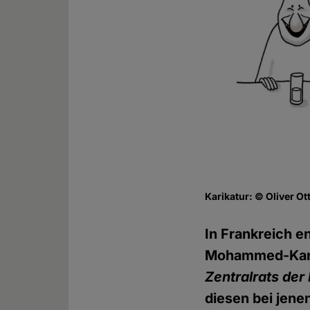
Karikatur: © Oliver Ot
In Frankreich e
Mohammed-Karik
Zentralrats der
diesen bei jenen