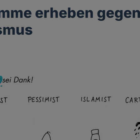
imme erheben gege
ismus