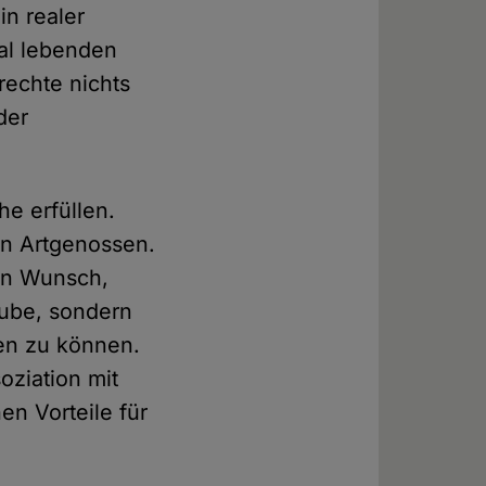
in realer
ial lebenden
rechte nichts
der
e erfüllen.
en Artgenossen.
den Wunsch,
aube, sondern
ren zu können.
oziation mit
en Vorteile für