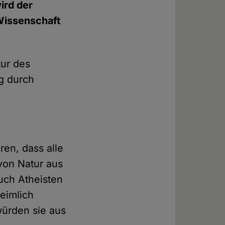
ird der
Wissenschaft
tur des
g durch
ren, dass alle
von Natur aus
uch Atheisten
eimlich
würden sie aus