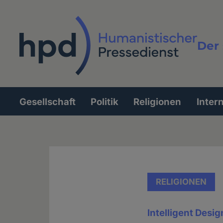
Direkt
zum
Inhalt
Der 
Vollt
Gesellschaft
Politik
Religionen
Inter
Hauptnavigation
RELIGIONEN
Intelligent Design