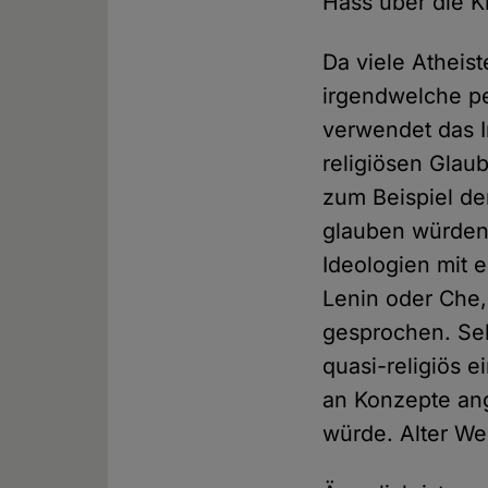
Hass über die Ki
Da viele Atheist
irgendwelche pe
verwendet das I
religiösen Glaub
zum Beispiel d
glauben würden. 
Ideologien mit 
Lenin oder Che,
gesprochen. Sel
quasi-religiös e
an Konzepte ang
würde. Alter We