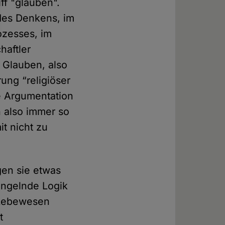
ff "glauben".
des Denkens, im
ozesses, im
haftler
 Glauben, also
ung “religiöser
he Argumentation
h also immer so
t nicht zu
gen sie etwas
angelnde Logik
e Lebewesen
t