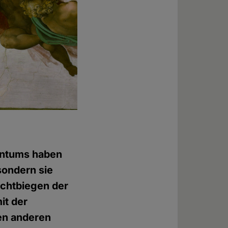
tentums haben
sondern sie
echtbiegen der
it der
den anderen