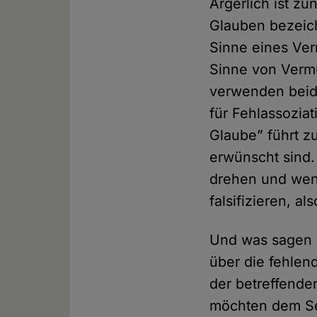
Ärgerlich ist zu
Glauben bezeich
Sinne eines Ver
Sinne von Vermu
verwenden beide
für Fehlassozia
Glaube” führt z
erwünscht sind. 
drehen und wend
falsifizieren, a
Und was sagen d
über die fehlen
der betreffende
möchten dem Se