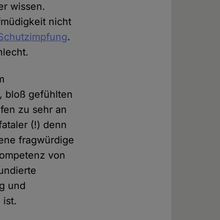
er wissen.
müdigkeit nicht
-Schutzimpfung
.
hlecht.
im
, bloß gefühlten
fen zu sehr an
taler (!) denn
gene fragwürdige
 Kompetenz von
undierte
g und
ist.