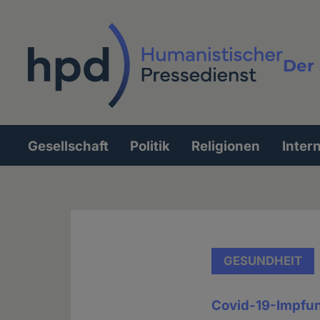
Direkt
zum
Inhalt
Der 
Vollt
Gesellschaft
Politik
Religionen
Inter
Hauptnavigation
GESUNDHEIT
Covid-19-Impfung