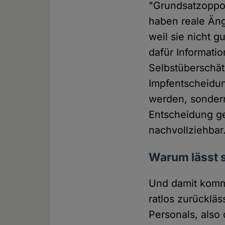
"Grundsatzoppos
haben reale Äng
weil sie nicht 
dafür Informatio
Selbstüberschät
Impfentscheidun
werden, sondern 
Entscheidung ge
nachvollziehbar
Warum lässt s
Und damit komme
ratlos zurücklä
Personals, also