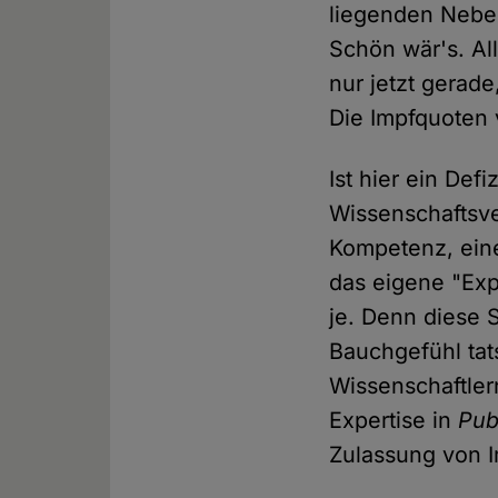
liegenden Neben
Schön wär's. Al
nur jetzt gerad
Die Impfquoten v
Ist hier ein Def
Wissenschaftsver
Kompetenz, eine
das eigene "Exp
je. Denn diese 
Bauchgefühl ta
Wissenschaftler
Expertise in
Pub
Zulassung von I