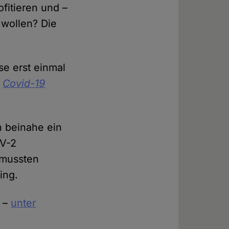
fitieren und –
 wollen? Die
se erst einmal
s
Covid-19
n beinahe ein
oV-2
 mussten
ing.
t –
unter