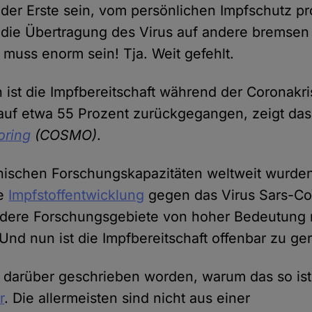
 der Erste sein, vom persönlichen Impfschutz pro
– die Übertragung des Virus auf andere bremsen
 muss enorm sein! Tja. Weit gefehlt.
 ist die Impfbereitschaft während der Coronakri
auf etwa 55 Prozent zurückgegangen, zeigt da
oring
(COSMO)
.
inischen Forschungskapazitäten weltweit wurde
ie
Impfstoffentwicklung
gegen das Virus Sars-C
Andere Forschungsgebiete von hoher Bedeutung
Und nun ist die Impfbereitschaft offenbar zu ger
el darüber geschrieben worden, warum das so is
r
. Die allermeisten sind nicht aus einer