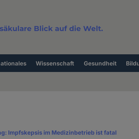
säkulare Blick auf die Welt.
extsuche
nationales
Wissenschaft
Gesundheit
Bild
: Impfskepsis im Medizinbetrieb ist fatal