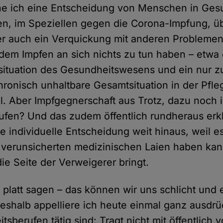
ehe ich eine Entscheidung von Menschen in Ges
n, im Speziellen gegen die Corona-Impfung, üb
ier auch ein Verquickung mit anderen Problemen
 dem Impfen an sich nichts zu tun haben – etwa 
ituation des Gesundheitswesens und ein nur zu
chronisch unhaltbare Gesamtsituation in der Pfl
ll. Aber Impfgegnerschaft aus Trotz, dazu noch 
fen? Und das zudem öffentlich rundheraus erkl
he individuelle Entscheidung weit hinaus, weil 
le verunsicherten medizinischen Laien haben kan
ie Seite der Verweigerer bringt.
platt sagen – das können wir uns schlicht und e
eshalb appelliere ich heute einmal ganz ausdrüc
tsberufen tätig sind: Tragt nicht mit öffentlich 