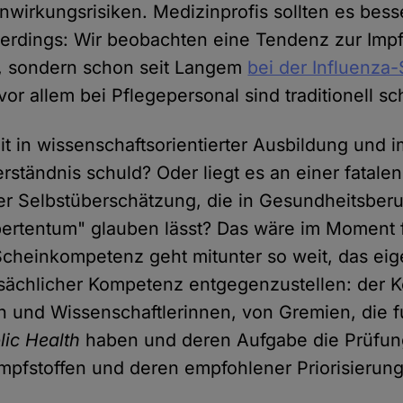
wirkungsrisiken. Medizinprofis sollten es bess
lerdings: Wir beobachten eine Tendenz zur Impf
e, sondern schon seit Langem
bei der Influenza
or allem bei Pflegepersonal sind traditionell sc
izit in wissenschaftsorientierter Ausbildung und 
ständnis schuld? Oder liegt es an einer fatalen
r Selbstüberschätzung, die in Gesundheitsberu
ertentum" glauben lässt? Das wäre im Moment fa
Scheinkompetenz geht mitunter so weit, das ei
tsächlicher Kompetenz entgegenzustellen: der
n und Wissenschaftlerinnen, von Gremien, die f
lic Health
haben und deren Aufgabe die Prüfun
mpfstoffen und deren empfohlener Priorisierung 