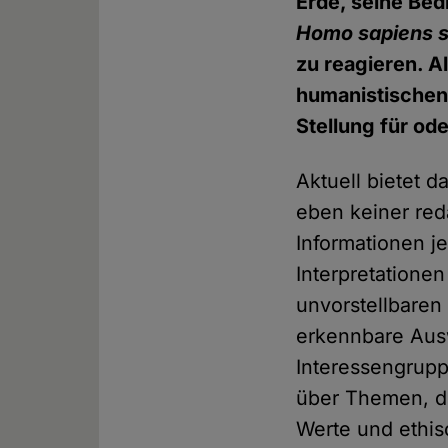
Erde, seine Bed
Homo sapiens
zu reagieren. A
humanistischen,
Stellung für od
Aktuell bietet 
eben keiner reda
Informationen je
Interpretatione
unvorstellbaren 
erkennbare Aus
Interessengrup
über Themen, di
Werte und ethis