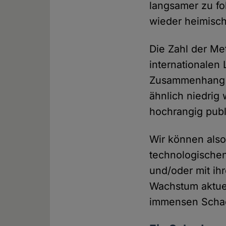
langsamer zu fol
wieder heimisc
Die Zahl der Me
internationalen
Zusammenhang er
ähnlich niedrig
hochrangig publi
Wir können also
technologischen
und/oder mit ih
Wachstum aktue
immensen Schad