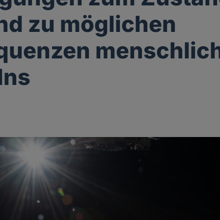
nd zu möglichen
quenzen menschlic
lns