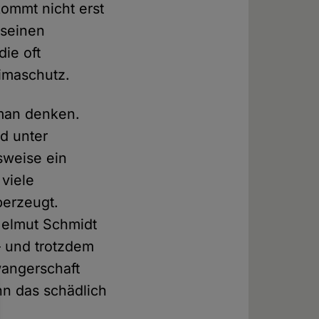
ommt nicht erst
 seinen
die oft
imaschutz.
 man denken.
nd unter
lsweise ein
 viele
berzeugt.
Helmut Schmidt
– und trotzdem
wangerschaft
nn das schädlich