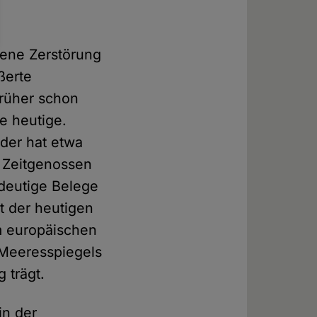
ene Zerstörung
ßerte
früher schon
e heutige.
der hat etwa
e Zeitgenossen
ndeutige Belege
t der heutigen
m europäischen
 Meeresspiegels
 trägt.
in der