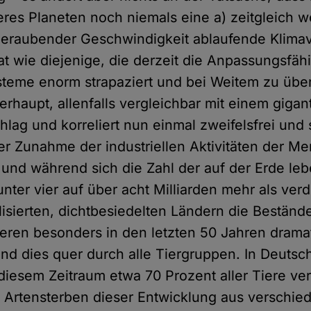
res Planeten noch niemals eine a) zeitgleich w
mberaubender Geschwindigkeit ablaufende Klim
t wie diejenige, die derzeit die Anpassungsfähi
steme enorm strapaziert und bei Weitem zu über
erhaupt, allenfalls vergleichbar mit einem gigan
lag und korreliert nun einmal zweifelsfrei und s
der Zunahme der industriellen Aktivitäten der Me
und während sich die Zahl der auf der Erde le
ter vier auf über acht Milliarden mehr als ver
lisierten, dichtbesiedelten Ländern die Beständ
eren besonders in den letzten 50 Jahren drama
d dies quer durch alle Tiergruppen. In Deutsc
n diesem Zeitraum etwa 70 Prozent aller Tiere v
 Artensterben dieser Entwicklung aus verschi