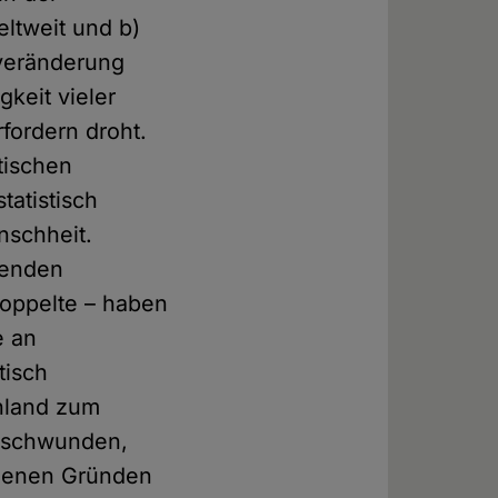
eltweit und b)
averänderung
gkeit vieler
fordern droht.
tischen
tatistisch
nschheit.
benden
doppelte – haben
e an
tisch
hland zum
erschwunden,
edenen Gründen