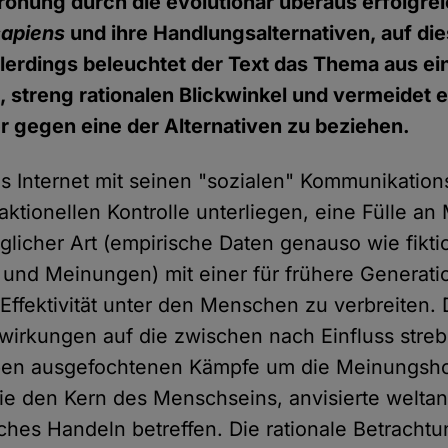
rohung durch die evolutionär überaus erfolgre
sapiens
und ihre Handlungsalternativen, auf d
llerdings beleuchtet der Text das Thema aus e
 streng rationalen Blickwinkel und vermeidet 
er gegen eine der Alternativen zu beziehen.
das Internet mit seinen "sozialen" Kommunikation
ktionellen Kontrolle unterliegen, eine Fülle an
glicher Art (empirische Daten genauso wie fikti
n und Meinungen) mit einer für frühere Generat
Effektivität unter den Menschen zu verbreiten. 
wirkungen auf die zwischen nach Einfluss stre
pen ausgefochtenen Kämpfe um die Meinungshoh
e den Kern des Menschseins, anvisierte welta
ches Handeln betreffen. Die rationale Betracht