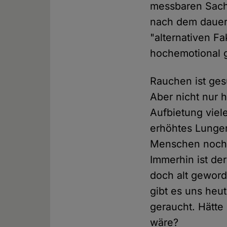
messbaren Sach
nach dem dauer
"alternativen Fa
hochemotional 
Rauchen ist ges
Aber nicht nur 
Aufbietung viele
erhöhtes Lungen
Menschen noch i
Immerhin ist de
doch alt geword
gibt es uns heu
geraucht. Hätte
wäre?