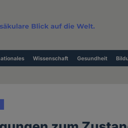
säkulare Blick auf die Welt.
extsuche
nationales
Wissenschaft
Gesundheit
Bild
egungen zum Zustan