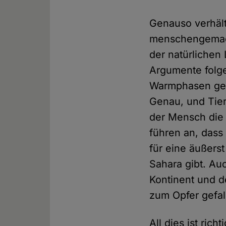
Genauso verhält
menschengemach
der natürlichen
Argumente folge
Warmphasen geg
Genau, und Tier
der Mensch die 
führen an, dass
für eine äußers
Sahara gibt. Au
Kontinent und d
zum Opfer gefal
All dies ist ric