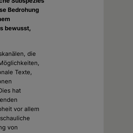
iche Subspezies
iese Bedrohung
inem
es bewusst,
skanälen, die
 Möglichkeiten,
onale Texte,
ionen
Dies hat
benden
eit vor allem
nschauliche
ung von