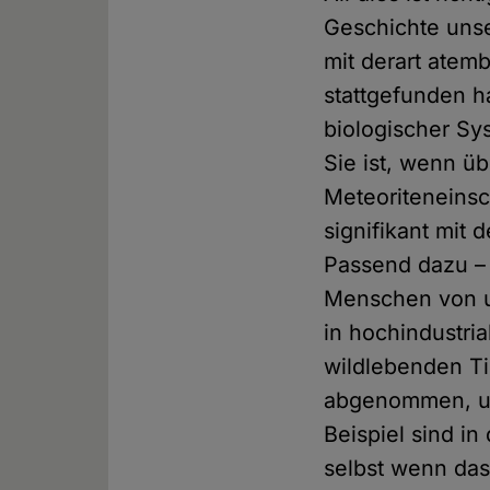
Geschichte unse
mit derart ate
stattgefunden ha
biologischer Sy
Sie ist, wenn üb
Meteoriteneinsch
signifikant mit 
Passend dazu – 
Menschen von un
in hochindustria
wildlebenden Ti
abgenommen, un
Beispiel sind i
selbst wenn das