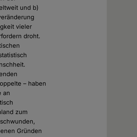
eltweit und b)
averänderung
gkeit vieler
fordern droht.
tischen
tatistisch
nschheit.
benden
doppelte – haben
e an
tisch
hland zum
erschwunden,
edenen Gründen