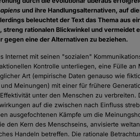
rohung durch die evolutionär überaus erfolgre
sapiens
und ihre Handlungsalternativen, auf d
llerdings beleuchtet der Text das Thema aus e
 streng rationalen Blickwinkel und vermeidet 
er gegen eine der Alternativen zu beziehen.
das Internet mit seinen "sozialen" Kommunikation
ktionellen Kontrolle unterliegen, eine Fülle an
glicher Art (empirische Daten genauso wie fikti
n und Meinungen) mit einer für frühere Generat
Effektivität unter den Menschen zu verbreiten. 
wirkungen auf die zwischen nach Einfluss stre
pen ausgefochtenen Kämpfe um die Meinungshoh
e den Kern des Menschseins, anvisierte welta
ches Handeln betreffen. Die rationale Betracht