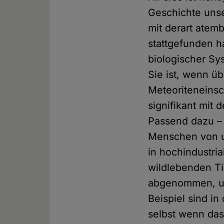
Geschichte unse
mit derart ate
stattgefunden ha
biologischer Sy
Sie ist, wenn üb
Meteoriteneinsch
signifikant mit 
Passend dazu – 
Menschen von un
in hochindustria
wildlebenden Ti
abgenommen, un
Beispiel sind i
selbst wenn das