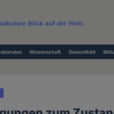
säkulare Blick auf die Welt.
extsuche
nationales
Wissenschaft
Gesundheit
Bild
egungen zum Zustan