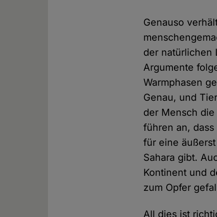
Genauso verhält
menschengemach
der natürlichen
Argumente folge
Warmphasen geg
Genau, und Tier
der Mensch die 
führen an, dass
für eine äußers
Sahara gibt. Au
Kontinent und d
zum Opfer gefal
All dies ist ric