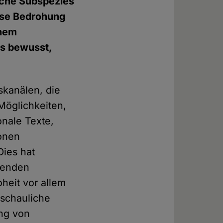
iche Subspezies
iese Bedrohung
inem
es bewusst,
skanälen, die
 Möglichkeiten,
onale Texte,
ionen
Dies hat
benden
eit vor allem
nschauliche
ung von