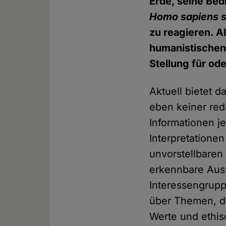
Erde, seine Bed
Homo sapiens
zu reagieren. A
humanistischen,
Stellung für od
Aktuell bietet 
eben keiner reda
Informationen je
Interpretatione
unvorstellbaren 
erkennbare Aus
Interessengrup
über Themen, di
Werte und ethis