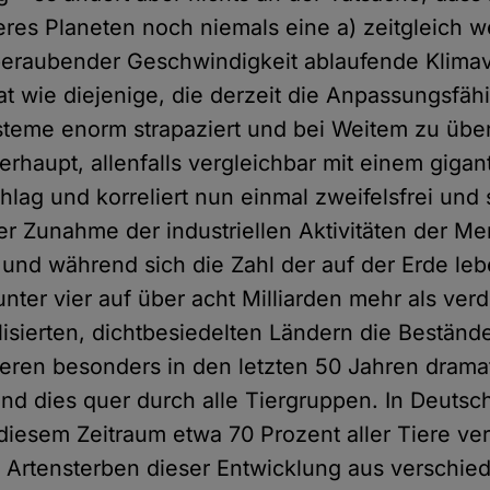
res Planeten noch niemals eine a) zeitgleich w
mberaubender Geschwindigkeit ablaufende Klim
t wie diejenige, die derzeit die Anpassungsfähi
steme enorm strapaziert und bei Weitem zu über
erhaupt, allenfalls vergleichbar mit einem gigan
lag und korreliert nun einmal zweifelsfrei und s
der Zunahme der industriellen Aktivitäten der Me
und während sich die Zahl der auf der Erde le
ter vier auf über acht Milliarden mehr als ver
lisierten, dichtbesiedelten Ländern die Beständ
eren besonders in den letzten 50 Jahren drama
d dies quer durch alle Tiergruppen. In Deutsc
n diesem Zeitraum etwa 70 Prozent aller Tiere v
 Artensterben dieser Entwicklung aus verschi