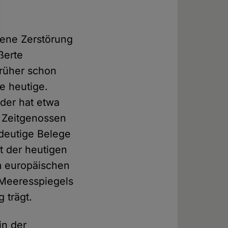
ene Zerstörung
ßerte
früher schon
e heutige.
der hat etwa
e Zeitgenossen
ndeutige Belege
t der heutigen
m europäischen
 Meeresspiegels
 trägt.
in der