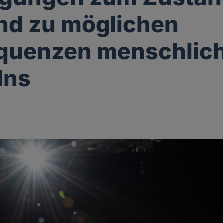
nd zu möglichen
quenzen menschlic
lns