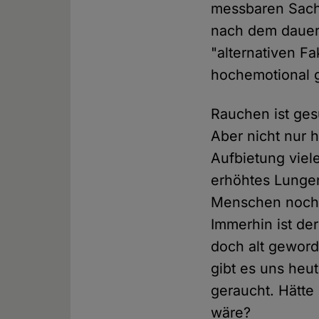
messbaren Sach
nach dem dauer
"alternativen Fa
hochemotional 
Rauchen ist ges
Aber nicht nur 
Aufbietung viele
erhöhtes Lungen
Menschen noch i
Immerhin ist de
doch alt geword
gibt es uns heu
geraucht. Hätte
wäre?