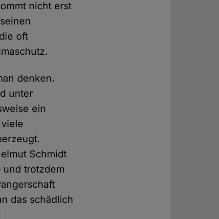
ommt nicht erst
 seinen
die oft
imaschutz.
 man denken.
nd unter
lsweise ein
 viele
berzeugt.
Helmut Schmidt
– und trotzdem
wangerschaft
nn das schädlich