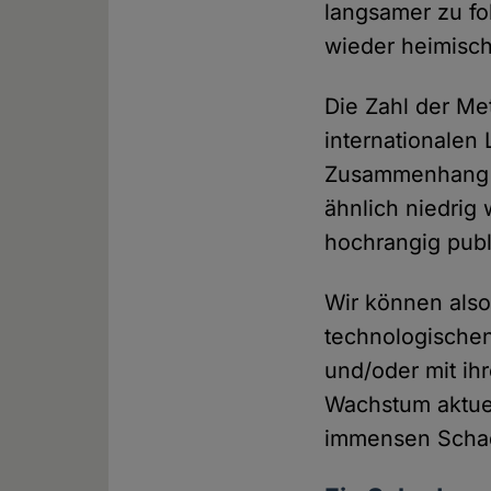
langsamer zu fol
wieder heimisc
Die Zahl der Me
internationalen
Zusammenhang er
ähnlich niedrig
hochrangig publi
Wir können also
technologischen
und/oder mit ih
Wachstum aktue
immensen Schad