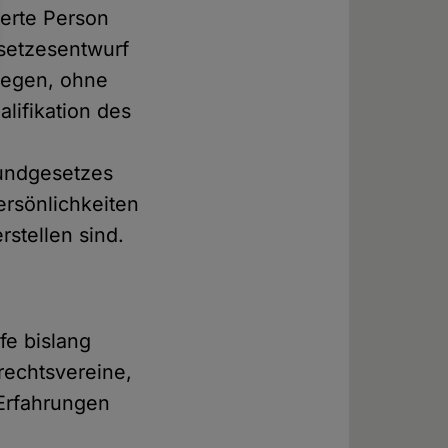
ierte Person
esetzesentwurf
legen, ohne
lifikation des
undgesetzes
rsönlichkeiten
stellen sind.
fe bislang
rechtsvereine,
 Erfahrungen