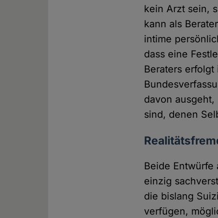
kein Arzt sein, 
kann als Berate
intime persönl
dass eine Festl
Beraters erfolg
Bundesverfassu
davon ausgeht, 
sind, denen Sel
Realitätsfre
Beide Entwürfe 
einzig sachver
die bislang Suiz
verfügen, mögli