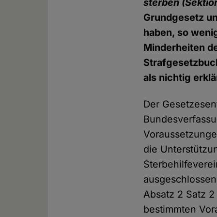
sterben (Sektio
Grundgesetz un
haben, so weni
Minderheiten d
Strafgesetzbuc
als nichtig erkl
Der Gesetzesent
Bundesverfassun
Voraussetzungen
die Unterstützu
Sterbehilfeverei
ausgeschlossen 
Absatz 2 Satz 2
bestimmten Vor