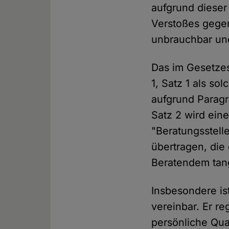
aufgrund dieser
Verstoßes gege
unbrauchbar un
Das im Gesetzes
1, Satz 1 als s
aufgrund Paragr
Satz 2 wird ein
"Beratungsstell
übertragen, die
Beratendem tang
Insbesondere is
vereinbar. Er re
persönliche Qua