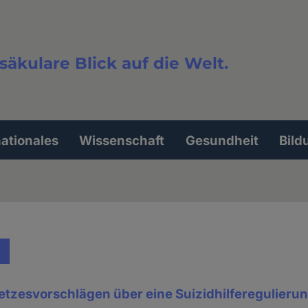
säkulare Blick auf die Welt.
extsuche
nationales
Wissenschaft
Gesundheit
Bild
tzesvorschlägen über eine Suizidhilferegulierun