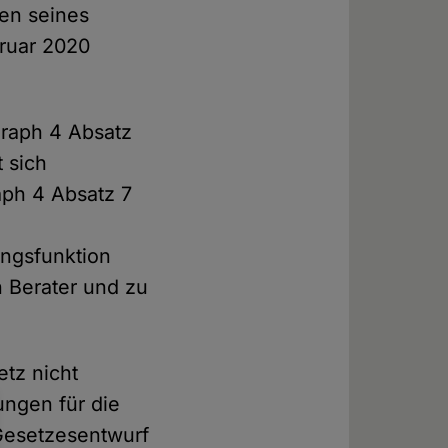
gen seines
ruar 2020
graph 4 Absatz
 sich
aph 4 Absatz 7
ungsfunktion
n Berater und zu
etz nicht
ungen für die
 Gesetzesentwurf