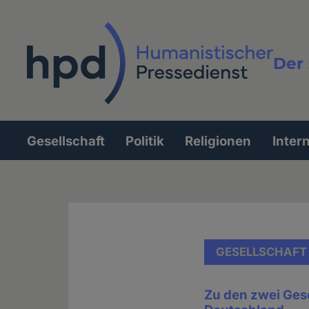
Direkt
zum
Inhalt
Der 
Vollt
Gesellschaft
Politik
Religionen
Inter
Hauptnavigation
GESELLSCHAFT
Zu den zwei Gese