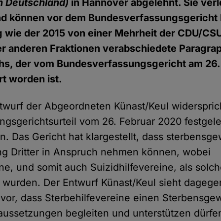
n Deutschland)
in Hannover abgelehnt. Sie verl
d können vor dem Bundesverfassungsgericht 
g wie der 2015 von einer Mehrheit der CDU/CS
er anderen Fraktionen verabschiedete Paragra
hs, der vom Bundesverfassungsgericht am 26.
ärt worden ist.
wurf der Abgeordneten Künast/Keul widerspric
gsgerichtsurteil vom 26. Februar 2020 festgel
. Das Gericht hat klargestellt, dass sterbensge
ng Dritter in Anspruch nehmen können, wobei
ne, und somit auch Suizidhilfevereine, als solche
wurden. Der Entwurf Künast/Keul sieht dagege
 vor, dass Sterbehilfevereine einen Sterbensgewi
aussetzungen begleiten und unterstützen dürfe