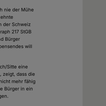
ch nie der Mühe
zehnte
in der Schweiz
graph 217 StGB
nd Bürger
bensendes will
ch/Sitte eine
, zeigt, dass die
nicht mehr fähig
ie Bürger in ein
gen.