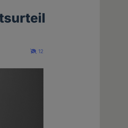
surteil
12