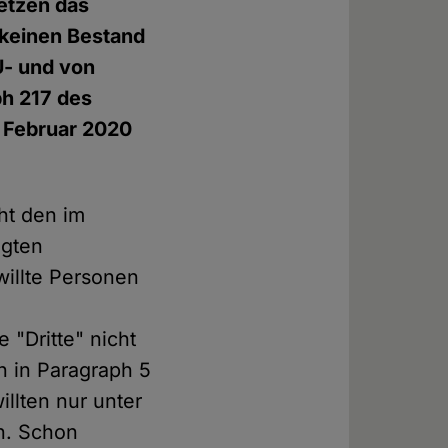
etzen das
keinen Bestand
U- und von
ph 217 des
 Februar 2020
ht den im
egten
willte Personen
 "Dritte" nicht
n in Paragraph 5
llten nur unter
n. Schon